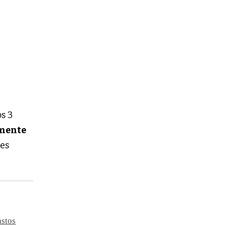
os 3
mente
es
astos