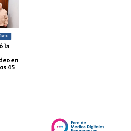
ÉRITO
ó la
deo en
los 45
x