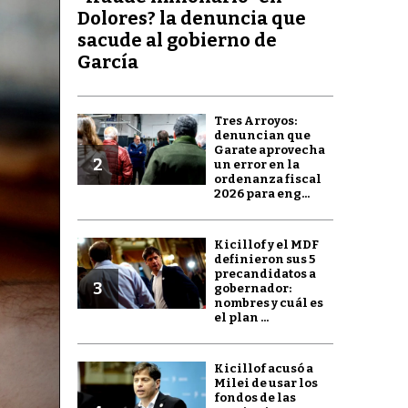
Dolores? la denuncia que
sacude al gobierno de
García
Tres Arroyos:
denuncian que
Garate aprovecha
2
un error en la
ordenanza fiscal
2026 para eng...
Kicillof y el MDF
definieron sus 5
precandidatos a
3
gobernador:
nombres y cuál es
el plan ...
Kicillof acusó a
Milei de usar los
fondos de las