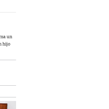
ma un
n hijo