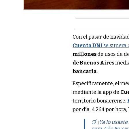
Con el pasar de navidad 
Cuenta DNI
se supera 
millones
de usos de d
de Buenos Aires
media
bancaria
.
Específicamente, el m
mediante la app de
Cu
territorio bonaerense.
por día, 4.264 por hora,
🛒 ¡Ya lo usast
para Año Nuevo