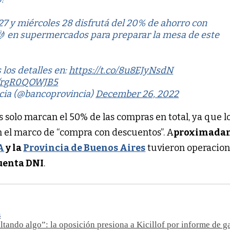
27 y miércoles 28 disfrutá del 20% de ahorro con
🤳 en supermercados para preparar la mesa de este
 los detalles en:
https://t.co/8u8EJyNsdN
om/rgR0QOWJB5
cia (@bancoprovincia)
December 26, 2022
s solo marcan el 50% de las compras en total, ya que l
n el marco de “compra con descuentos”. A
proximada
A
y la
Provincia de Buenos Aires
tuvieron operacion
uenta DNI
.
S
ltando algo”: la oposición presiona a Kicillof por informe de g