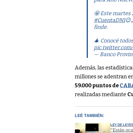
🤩 Este martes 
#CuentaDNI
😉
finde.
🎄 Conocé todos
pic.twitter.c
— Banco Provin
Además, las estadística
millones se adentran e
59.000 puntos de
CAB
realizadas mediante
C
LEÉ TAMBIÉN:
LEY DE LEYE
“Están ocu