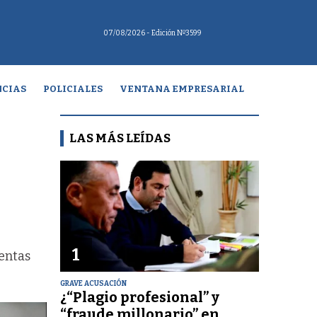
07/08/2026
- Edición Nº3599
CIAS
POLICIALES
VENTANA EMPRESARIAL
LAS MÁS LEÍDAS
1
ventas
GRAVE ACUSACIÓN
¿“Plagio profesional” y
“fraude millonario” en