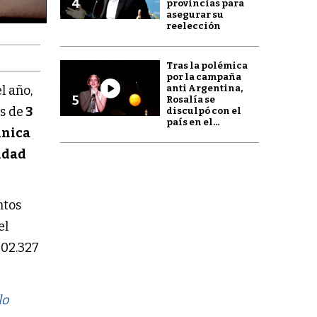
4
provincias para
asegurar su
reelección
Tras la polémica
por la campaña
anti Argentina,
l año,
5
Rosalía se
s de
3
disculpó con el
país en el...
inica
idad
ntos
el
102.327
lo