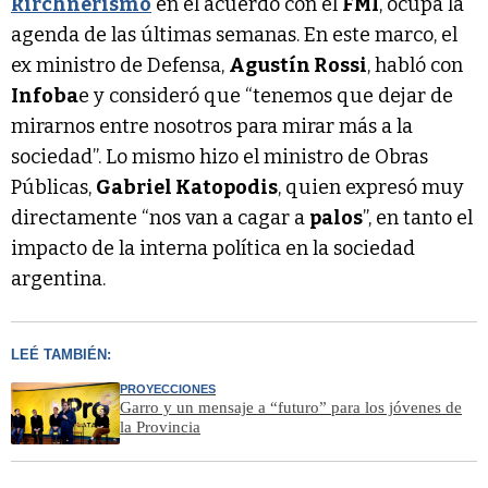
kirchnerismo
en el acuerdo con el
FMI
, ocupa la
agenda de las últimas semanas. En este marco, el
ex ministro de Defensa,
Agustín Rossi
, habló con
Infoba
e y consideró que “tenemos que dejar de
mirarnos entre nosotros para mirar más a la
sociedad”. Lo mismo hizo el ministro de Obras
Públicas,
Gabriel Katopodis
, quien expresó muy
directamente “nos van a cagar a
palos
”, en tanto el
impacto de la interna política en la sociedad
argentina.
LEÉ TAMBIÉN:
PROYECCIONES
Garro y un mensaje a “futuro” para los jóvenes de
la Provincia