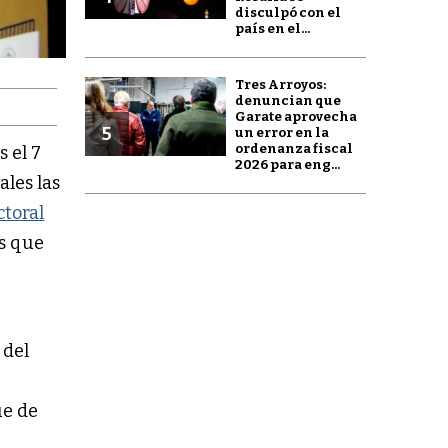
disculpó con el
país en el...
Tres Arroyos:
denuncian que
Garate aprovecha
5
un error en la
ordenanza fiscal
s el 7
2026 para eng...
ales las
ctoral
os que
 del
ue de