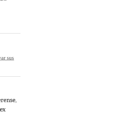
var sus
erense,
 ex
o