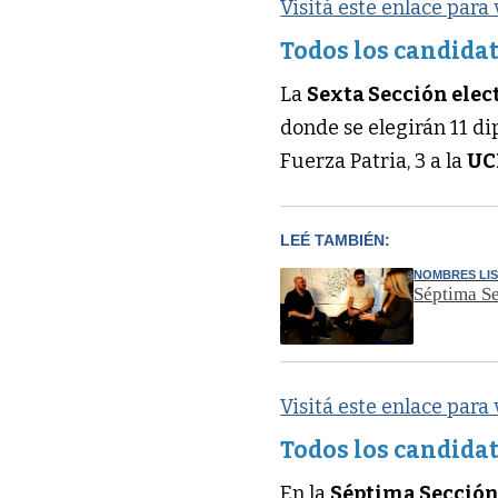
Visitá este enlace para
Todos los candidat
La
Sexta Sección elec
donde se elegirán 11 d
Fuerza Patria, 3 a la
UC
LEÉ TAMBIÉN:
NOMBRES LI
Séptima Se
Visitá este enlace para
Todos los candidat
En la
Séptima Sección