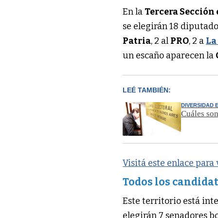
En la
Tercera Sección 
se elegirán 18 diputad
Patria
, 2 al
PRO
, 2 a
La
un escaño aparecen la
LEÉ TAMBIÉN:
DIVERSIDAD
Cuáles son
Visitá este enlace para
Todos los candidat
Este territorio está int
elegirán 7 senadores b