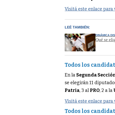
Visitá este enlace para
LEÉ TAMBIÉN:
DINÁMICA DI
Qué se eli
Todos los candidat
En la
Segunda Sección
se elegirán 11 diputad
Patria
, 3 al
PRO
, 2 a la
Visitá este enlace para
Todos los candidat