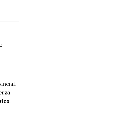
e
incial,
erza
vico
.