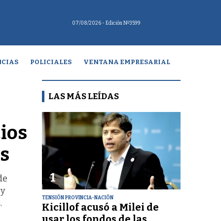
07/08/2026
- Edición Nº3599
CIAS
POLICIALES
VENTANA EMPRESARIAL
LAS MÁS LEÍDAS
ios
es
1
de
 y
TENSIÓN PROVINCIA-NACIÓN
.
Kicillof acusó a Milei de
usar los fondos de las