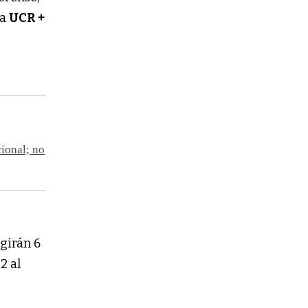
la
UCR +
cional; no
egirán 6
, 2 al