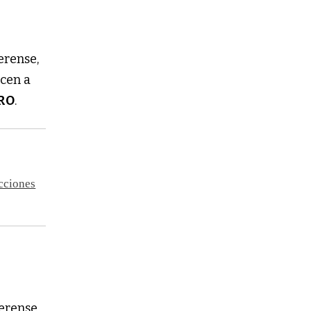
erense,
ecen a
RO
.
ecciones
aerense,