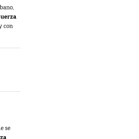
rbano,
Fuerza
y con
de se
rza