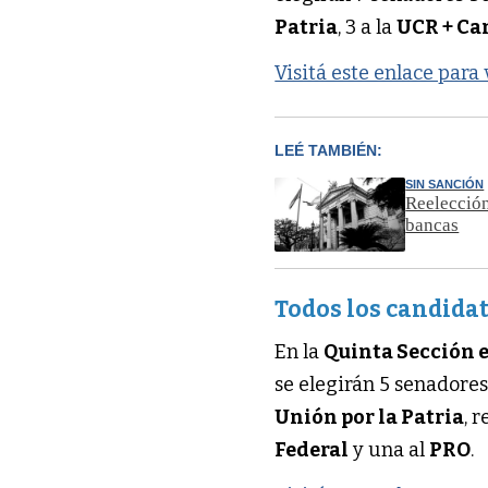
Patria
, 3 a la
UCR + Ca
Visitá este enlace para
LEÉ TAMBIÉN:
SIN SANCIÓN
Reelección
bancas
Todos los candidat
En la
Quinta Sección e
se elegirán 5 senadores
Unión por la Patria
, 
Federal
y una al
PRO
.