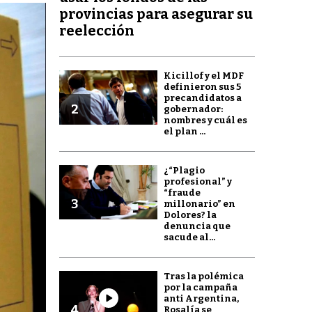
provincias para asegurar su
reelección
Kicillof y el MDF
definieron sus 5
precandidatos a
2
gobernador:
nombres y cuál es
el plan ...
¿“Plagio
profesional” y
“fraude
3
millonario” en
Dolores? la
denuncia que
sacude al...
Tras la polémica
por la campaña
anti Argentina,
4
Rosalía se