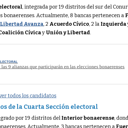
electoral
, integrada por 19 distritos del sur del Conu
os bonaerenses. Actualmente, 8 bancas pertenecen a
 Libertad Avanza
, 2
Acuerdo Cívico
, 2 la
Izquierda
Coalición Cívica
y
Unión y Libertad
.
 ELECTORAL
 las 9 alianzas que participarán en las elecciones bonaerenses
 ver todos los candidatos
os de la Cuarta Sección electoral
egrado por 19 distritos del
Interior bonaerense
, don
onaerenses. Actualmente, 3 bancas pertenecen a
Fue