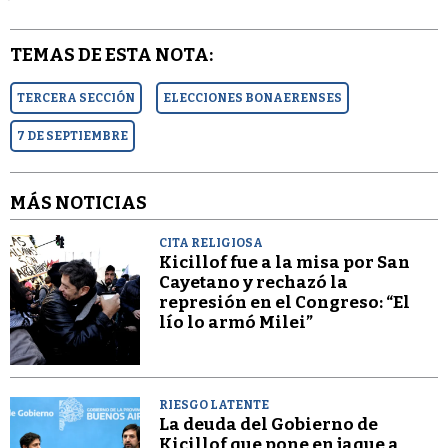
TEMAS DE ESTA NOTA:
TERCERA SECCIÓN
ELECCIONES BONAERENSES
7 DE SEPTIEMBRE
MÁS NOTICIAS
CITA RELIGIOSA
Kicillof fue a la misa por San
Cayetano y rechazó la
represión en el Congreso: “El
lío lo armó Milei”
RIESGO LATENTE
La deuda del Gobierno de
Kicillof que pone en jaque a