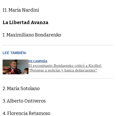
11. María Nardini
La Libertad Avanza
1. Maximiliano Bondarenko
LEÉ TAMBIÉN:
EN CAMPAÑA
El excomisario Bondarenko criticó a Kicillof:
“Persigue a policías y banca delincuentes”
2. María Sotolano
3. Alberto Ontiveros
4. Florencia Retamoso