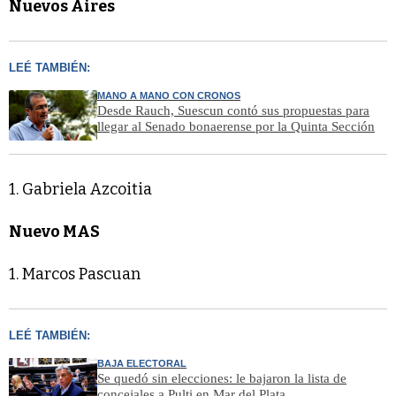
Nuevos Aires
LEÉ TAMBIÉN:
MANO A MANO CON CRONOS
Desde Rauch, Suescun contó sus propuestas para
llegar al Senado bonaerense por la Quinta Sección
1. Gabriela Azcoitia
Nuevo MAS
1. Marcos Pascuan
LEÉ TAMBIÉN:
BAJA ELECTORAL
Se quedó sin elecciones: le bajaron la lista de
concejales a Pulti en Mar del Plata