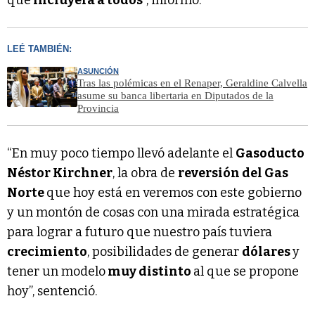
que
incluyera a todos
”, informó.
LEÉ TAMBIÉN:
ASUNCIÓN
Tras las polémicas en el Renaper, Geraldine Calvella
asume su banca libertaria en Diputados de la
Provincia
“En muy poco tiempo llevó adelante el
Gasoducto
Néstor Kirchner
, la obra de
reversión del Gas
Norte
que hoy está en veremos con este gobierno
y un montón de cosas con una mirada estratégica
para lograr a futuro que nuestro país tuviera
crecimiento
, posibilidades de generar
dólares
y
tener un modelo
muy distinto
al que se propone
hoy”, sentenció.