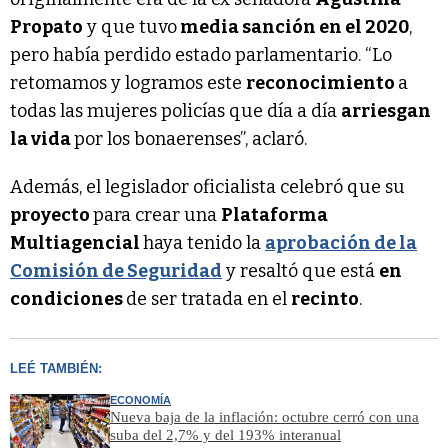
Propato
y que tuvo
media sanción en el 2020
,
pero había perdido estado parlamentario. “Lo
retomamos y logramos este
reconocimiento
a
todas las mujeres policías que día a día
arriesgan
la vida
por los bonaerenses”, aclaró.
Además, el legislador oficialista celebró que su
proyecto
para crear una
Plataforma
Multiagencial
haya tenido la
aprobación de la
Comisión de Seguridad
y resaltó que está
en
condiciones
de ser tratada en el
recinto
.
LEÉ TAMBIÉN:
ECONOMÍA
Nueva baja de la inflación: octubre cerró con una
suba del 2,7% y del 193% interanual