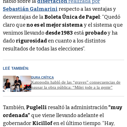
habló sobre la
disertación
realizada por
Sebastián Galmarini
respecto a las ventajas y
desventajas de la
Boleta Única de Papel
: “Quedó
claro que
no es el mejor sistema
y el sistema que
venimos llevando
desde 1983
está
probado
y ha
dado
rigurosidad
en cuanto a los distintos
resultados de todas las elecciones”.
LEÉ TAMBIÉN:
DURA CRÍTICA
Katopodis habló de las “graves” consecuencias de
pausar la obra pública: “Milei jode a la gente”
También,
Puglelli
resaltó la administración
“muy
ordenada”
que viene llevando adelante el
gobernador
Kicillof
en el último tiempo. “Hay,