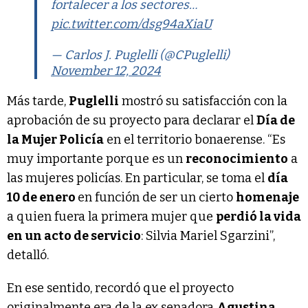
fortalecer a los sectores…
pic.twitter.com/dsg94aXiaU
— Carlos J. Puglelli (@CPuglelli)
November 12, 2024
Más tarde,
Puglelli
mostró su satisfacción con la
aprobación de su proyecto para declarar el
Día de
la Mujer Policía
en el territorio bonaerense. “Es
muy importante porque es un
reconocimiento
a
las mujeres policías. En particular, se toma el
día
10 de enero
en función de ser un cierto
homenaje
a quien fuera la primera mujer que
perdió la vida
en un acto de servicio
: Silvia Mariel Sgarzini”,
detalló.
En ese sentido, recordó que el proyecto
originalmente era de la ex senadora
Agustina