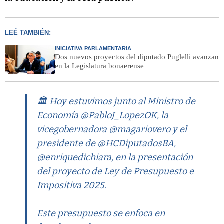
LEÉ TAMBIÉN:
INICIATIVA PARLAMENTARIA
Dos nuevos proyectos del diputado Puglelli avanzan
en la Legislatura bonaerense
🏛️ Hoy estuvimos junto al Ministro de
Economía
@PabloJ_LopezOK
, la
vicegobernadora
@magariovero
y el
presidente de
@HCDiputadosBA
,
@enriquedichiara
, en la presentación
del proyecto de Ley de Presupuesto e
Impositiva 2025.
Este presupuesto se enfoca en