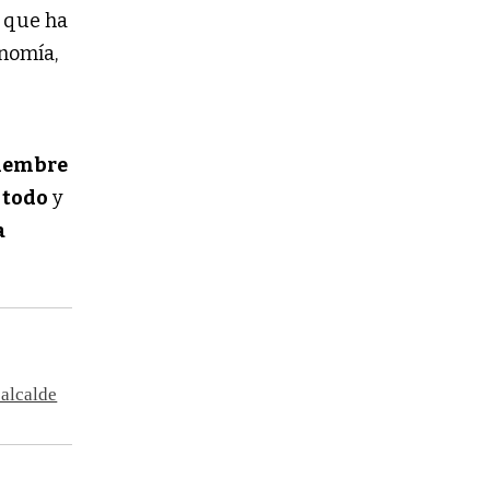
o que ha
onomía,
viembre
 todo
y
a
ealcalde