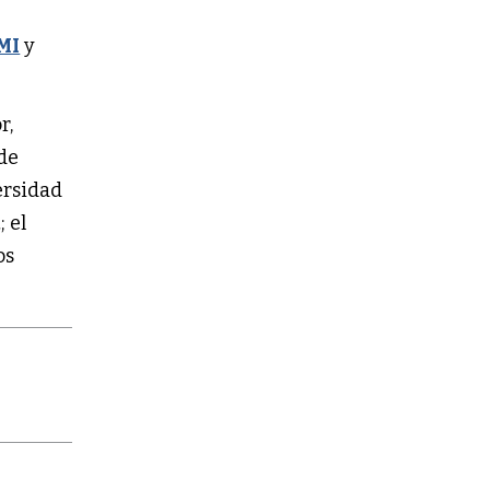
MI
y
r,
 de
versidad
t
; el
os