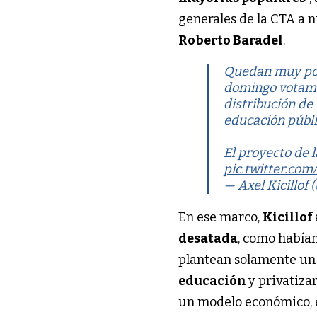
generales de la CTA a n
Roberto Baradel
.
Quedan muy poco
domingo votam
distribución de
educación públi
El proyecto de 
pic.twitter.c
— Axel Kicillof 
En ese marco,
Kicillof
desatada
, como habíam
plantean solamente un 
educación
y privatiza
un modelo económico,