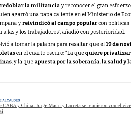
redoblar la militancia
y reconocer el gran esfuerz
quien agarró una papa caliente en el Ministerio de Ec
campaña y
reivindicó al campo popular
con políticas
 a las y los trabajadores”, añadió con posterioridad.
lvió a tomar la palabra para resaltar que el
19 de no
oletas
en el cuarto oscuro: “La que
quiere privatizar
vinas
, y la que
apuesta por la soberanía, la salud y l
E ALCALDES
e CABA y China: Jorge Macri y Larreta se reunieron con el vic
ai