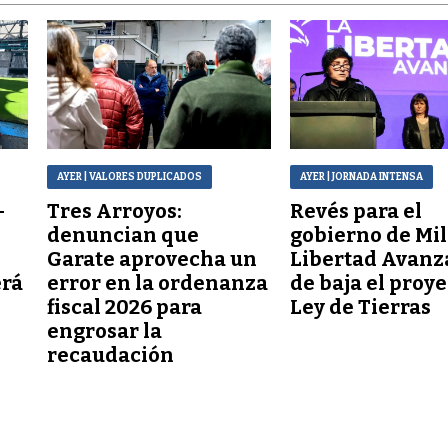
AYER
| VALORES DUPLICADOS
AYER
| JORNADA INTENSA
–
Tres Arroyos:
Revés para el
denuncian que
gobierno de Mil
Garate aprovecha un
Libertad Avanz
erá
error en la ordenanza
de baja el proy
fiscal 2026 para
Ley de Tierras
engrosar la
recaudación