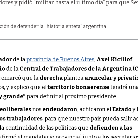
dores y pidió “militar hasta el último día” para que Se
ador
de la
provincia de Buenos Aires
,
Axel Kicillof
,
io
de la
Central de Trabajadores de la Argentina (
, remarcó que la
derecha
plantea
arancelar y privati
s, y explicó que el
territorio bonaerense
tendrá un
y grande”
para definir al próximo presidente.
eoliberales
nos
endeudaron
, achicaron el
Estado
y 
os trabajadores
: para que nuestro país pueda salir a
a continuidad de las políticas que
defienden a las
, afirmó el mandatario provincial junto a los secretario