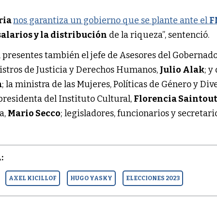
ria
nos garantiza un gobierno que se plante ante el
F
alarios y la distribución
de la riqueza”, sentenció.
n presentes también el jefe de Asesores del Gobernado
nistros de Justicia y Derechos Humanos,
Julio Alak
; y
a
; la ministra de las Mujeres, Políticas de Género y Di
 presidenta del Instituto Cultural,
Florencia Saintou
a,
Mario Secco
; legisladores, funcionarios y secretari
:
AXEL KICILLOF
HUGO YASKY
ELECCIONES 2023