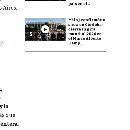
país en el...
s Aires,
Milo J confirmó un
show en Córdoba:
cierra su gira
5
mundial 2026 en
el Mario Alberto
 y
Kemp...
,
o
y la
más que
 entera
,