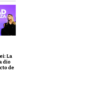
ei: La
a dio
ecto de