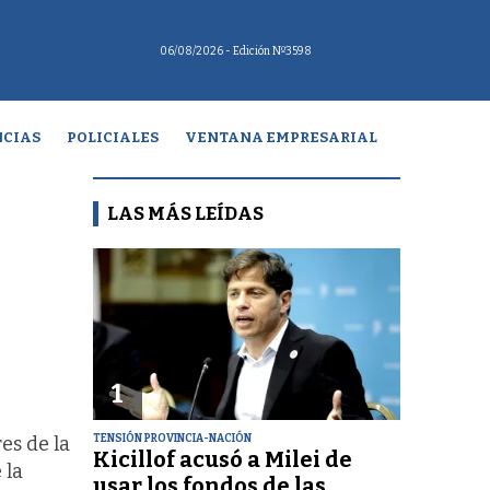
06/08/2026
- Edición Nº3598
CIAS
POLICIALES
VENTANA EMPRESARIAL
LAS MÁS LEÍDAS
1
TENSIÓN PROVINCIA-NACIÓN
es de la
Kicillof acusó a Milei de
 la
usar los fondos de las