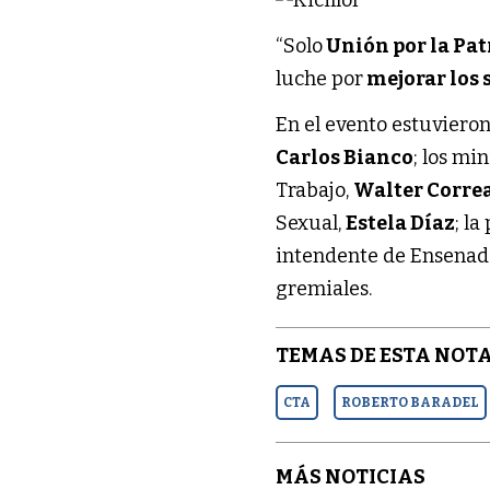
“Solo
Unión por la Pat
luche por
mejorar los s
En el evento estuviero
Carlos Bianco
; los mi
Trabajo,
Walter Corre
Sexual,
Estela Díaz
; la
intendente de Ensenad
gremiales.
TEMAS DE ESTA NOTA
CTA
ROBERTO BARADEL
MÁS NOTICIAS