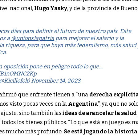
ivel nacional,
Hugo Yasky
, y de la provincia de Bueno
s días para definir el futuro de nuestro país. Este
os a
@unionxlapatria
para mejorar el salario y la
 la riqueza, para que haya más federalismo, más salud
ca.
la oposición pone en peligro todo lo que…
om/B1nOMNC2Kp
(@Kicillofok)
November 14, 2023
afirmó que enfrente tienen a “una
derecha explícita
os visto pocas veces en la
Argentina
”, ya que no sol
ajuste, sino también las
ideas de arancelar la salud 
r todos los bienes públicos. “Lo que está en juego es 
 es mucho más profundo.
Se está jugando la historia