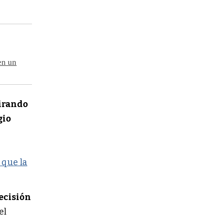
en un
mirando
gio
 que la
ecisión
el