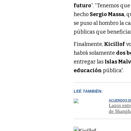
futuro
”. “Tenemos que
hecho
Sergio Massa
, 
se puso al hombro la 
públicas que benefician
Finalmente,
Kicillof
vo
habrá solamente
dos b
entregar las
Islas Mal
educación
pública”.
LEÉ TAMBIÉN:
ACUERDOS D
Lazos entr
de Shangh