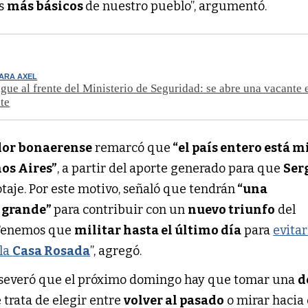
es
más básicos
de nuestro pueblo”, argumentó.
ARA AXEL
igue al frente del Ministerio de Seguridad: se abre una vacante 
nte
or bonaerense
remarcó que
“el país entero está 
nos Aires”
, a partir del aporte generado para que
Ser
otaje. Por este motivo, señaló que tendrán
“una
 grande”
para contribuir con un
nuevo triunfo
del
 “Tenemos que
militar hasta el último día
para
evitar
 la
Casa Rosada
”, agregó.
severó que el próximo domingo hay que tomar una
d
se trata de elegir entre
volver al pasado
o mirar hacia 