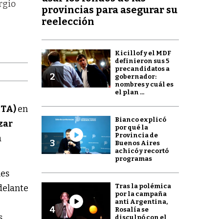
rgio
provincias para asegurar su
reelección
Kicillof y el MDF
definieron sus 5
precandidatos a
2
gobernador:
nombres y cuál es
el plan ...
CTA)
en
Bianco explicó
zar
por qué la
Provincia de
a
3
Buenos Aires
achicó y recortó
programas
les
Tras la polémica
delante
por la campaña
anti Argentina,
4
Rosalía se
s
disculpó con el