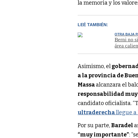
la memoria y los valor
LEÉ TAMBIÉN:
OTRA BAJA P
Berni no s
área calie
Asimismo, el
gobernad
a la provincia de Bue
Massa
alcanzara el bal
responsabilidad muy
candidato oficialista.
ultraderecha
llegue a
Por su parte,
Baradel
a
“muy importante”
: “