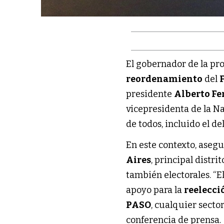
El gobernador de la pr
reordenamiento
del
presidente
Alberto F
vicepresidenta de la N
de todos, incluido el d
En este contexto, ase
Aires
, principal distr
también electorales. “E
apoyo para la
reelecci
PASO
, cualquier secto
conferencia de prensa.