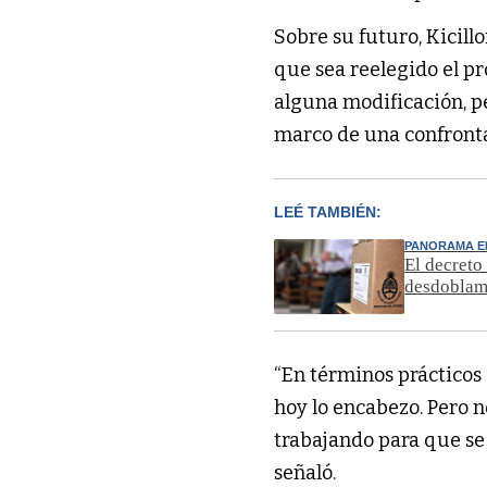
Sobre su futuro, Kicill
que sea reelegido el p
alguna modificación, pe
marco de una confronta
LEÉ TAMBIÉN:
PANORAMA E
El decreto
desdoblam
“En términos prácticos
hoy lo encabezo. Pero 
trabajando para que se
señaló.