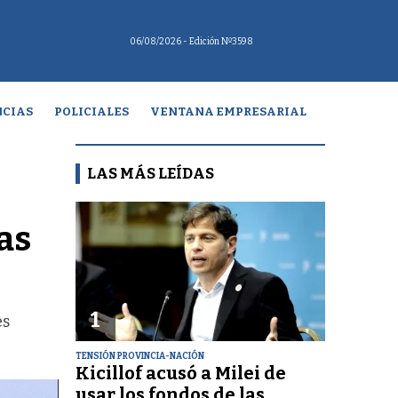
06/08/2026
- Edición Nº3598
CIAS
POLICIALES
VENTANA EMPRESARIAL
LAS MÁS LEÍDAS
as
1
es
TENSIÓN PROVINCIA-NACIÓN
Kicillof acusó a Milei de
usar los fondos de las