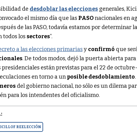
sibilidad de
desdoblar las elecciones
generales, Kici
onvocado el mismo día que las
PASO
nacionales en ag
espués de las PASO, todavía estamos por determinar la
 todos los
sectores
”.
ecreto a las elecciones primarias
y
confirmó
que será
cionales
. De todos modos, dejó la puerta abierta para 
 presidenciales están previstas para el 22 de octubre-
peculaciones en torno a un
posible desdoblamiento
.
meros
del gobierno nacional, no sólo es un dilema par
n para los intendentes del oficialismo.
:
ICILLOF REELECCIÓN