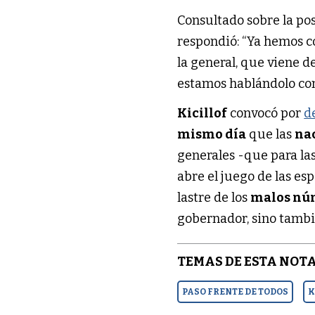
Consultado sobre la po
respondió: “Ya hemos c
la general, que viene d
estamos hablándolo con
Kicillof
convocó por
d
mismo día
que las
na
generales -que para las
abre el juego de las es
lastre de los
malos nú
gobernador, sino tambié
TEMAS DE ESTA NOTA
PASO FRENTE DE TODOS
K