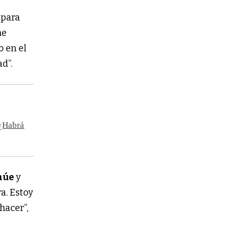
 para
ne
o en el
d”.
 ¿Habrá
núe
y
a. Estoy
hacer”,