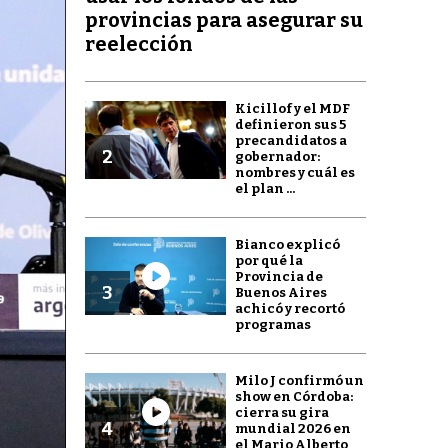
provincias para asegurar su
reelección
Kicillof y el MDF
definieron sus 5
precandidatos a
2
gobernador:
nombres y cuál es
el plan ...
Bianco explicó
por qué la
Provincia de
3
Buenos Aires
achicó y recortó
programas
Milo J confirmó un
show en Córdoba:
cierra su gira
4
mundial 2026 en
el Mario Alberto