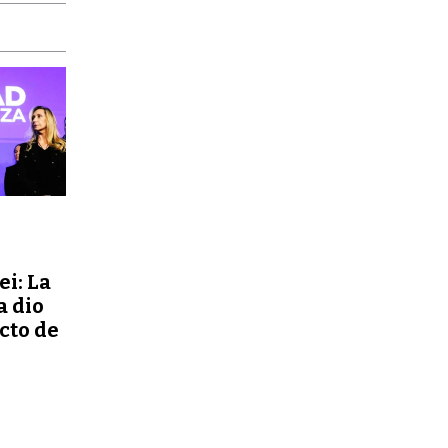
ei: La
a dio
ecto de