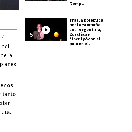
Kemp...
Tras la polémica
por la campaña
anti Argentina,
5
Rosalía se
 el
disculpó con el
país en el...
 del
de la
 planes
uenos
r tanto
cibir
a una