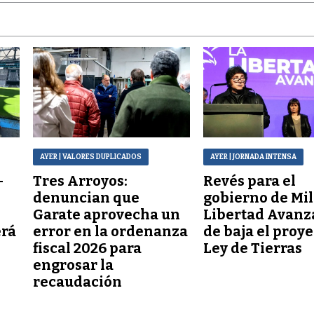
AYER
| VALORES DUPLICADOS
AYER
| JORNADA INTENSA
–
Tres Arroyos:
Revés para el
denuncian que
gobierno de Mil
Garate aprovecha un
Libertad Avanz
erá
error en la ordenanza
de baja el proy
fiscal 2026 para
Ley de Tierras
engrosar la
recaudación