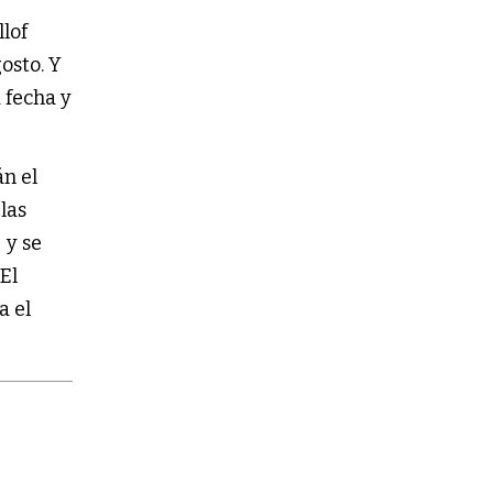
llof
osto. Y
 fecha y
n el
las
 y se
 El
a el