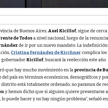
ovincia de Buenos Aires,
Axel Kicillof
, sigue de cerca
Frente de Todos
a nivel nacional, luego de la renuncia
ernández
de ir por un nuevo mandato. La indefinición 
ación,
Cristina Fernández de Kirchner
complica los
el gobernador
Kicillof
, buscará la reelección este año.
guró que hay mucho movimiento en la
provincia de B
ito del país en términos económicos, demográficos y po
l distrito está totalmente ordenado, no paramos de re
ón
y hemos dicho que si alguien quiere presentarse 
r, lo puede hacer y no hay ningún problema”, señaló en