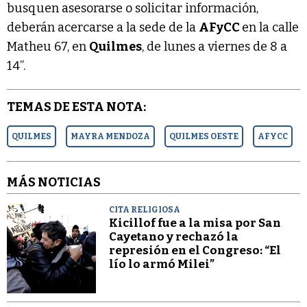
busquen asesorarse o solicitar información,
deberán acercarse a la sede de la
AFyCC
en la calle
Matheu 67, en
Quilmes
, de lunes a viernes de 8 a
14”.
TEMAS DE ESTA NOTA:
QUILMES
MAYRA MENDOZA
QUILMES OESTE
AFYCC
MÁS NOTICIAS
CITA RELIGIOSA
Kicillof fue a la misa por San
Cayetano y rechazó la
represión en el Congreso: “El
lío lo armó Milei”