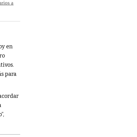
arios a
oy en
ro
tivos.
ás para
 acordar
a
”,