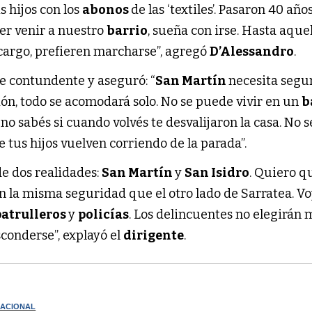
 hijos con los
abonos
de las ‘textiles’. Pasaron 40 años
er venir a nuestro
barrio
, sueña con irse. Hasta aquel
 cargo, prefieren marcharse”, agregó
D’Alessandro
.
e contundente y aseguró: “
San Martín
necesita segur
ón, todo se acomodará solo. No se puede vivir en un
b
 no sabés si cuando volvés te desvalijaron la casa. No 
e tus hijos vuelven corriendo de la parada”.
de dos realidades:
San Martín
y
San Isidro
. Quiero q
 la misma seguridad que el otro lado de Sarratea. Vo
patrulleros
y
policías
. Los delincuentes no elegirán 
conderse”, explayó el
dirigente
.
NACIONAL