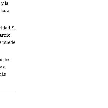
 y la
los a
idad. Si
arrio
se puede
ue los
y a
más