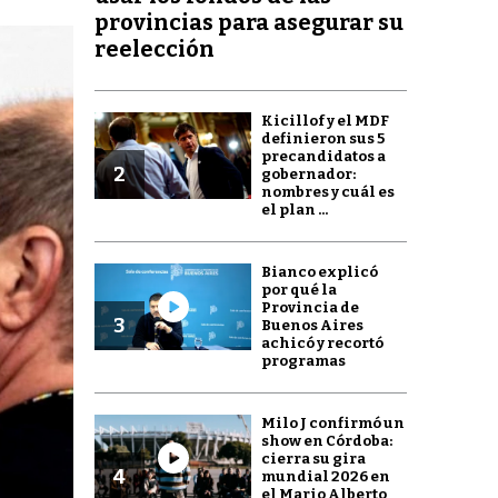
provincias para asegurar su
reelección
Kicillof y el MDF
definieron sus 5
precandidatos a
2
gobernador:
nombres y cuál es
el plan ...
Bianco explicó
por qué la
Provincia de
3
Buenos Aires
achicó y recortó
programas
Milo J confirmó un
show en Córdoba:
cierra su gira
4
mundial 2026 en
el Mario Alberto