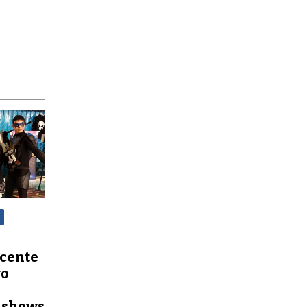
icente
vo
a
n shows