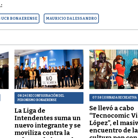
:
S UCR BONAERENSE
MAURICIO DALESSANDRO
08:24
| RECONFIGURACIÓN DEL
07:58
| JORNADA RECREATIVA
PERONISMO BONAERENSE
Se llevó a cabo
La Liga de
“Tecnocomic V
Intendentes suma un
López”, el masi
nuevo integrante y se
encuentro de l
moviliza contra la
cultura pop co