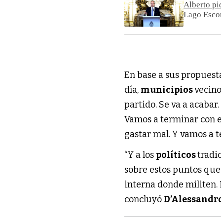
Alberto pid
Lago Esco
En base a sus propuest
día,
municipios
vecino
partido. Se va a acabar.
Vamos a terminar con e
gastar mal. Y vamos a 
“Y a los
políticos
tradi
sobre estos puntos que 
interna donde militen
concluyó
D’Alessandr