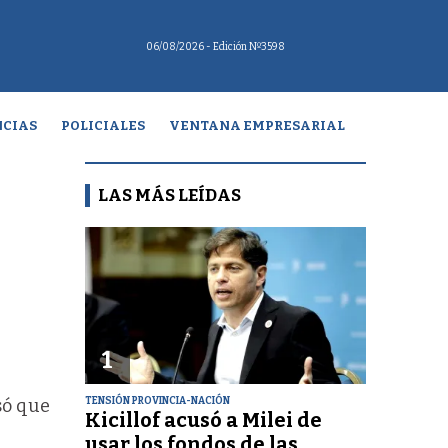
06/08/2026
- Edición Nº3598
CIAS
POLICIALES
VENTANA EMPRESARIAL
LAS MÁS LEÍDAS
1
TENSIÓN PROVINCIA-NACIÓN
só que
Kicillof acusó a Milei de
usar los fondos de las