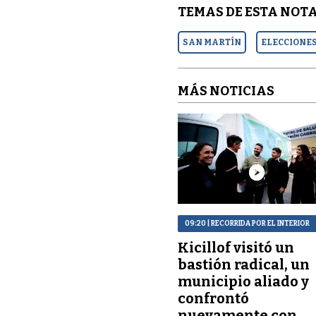
TEMAS DE ESTA NOTA
SAN MARTÍN
ELECCIONE
MÁS NOTICIAS
09:20
| RECORRIDA POR EL INTERIOR
Kicillof visitó un
bastión radical, un
municipio aliado y
confrontó
nuevamente con