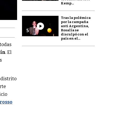
Kemp...
Tras la polémica
por la campaña
anti Argentina,
5
Rosalía se
disculpó con el
país en el...
 todas
tín
. El
s
distrito
rte
icio
rosso