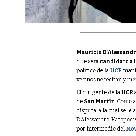
Mauricio D’Alessand
que será
candidato a 
político de la
UCR
mani
vecinos necesitan y me
El dirigente de la
UCR
de
San Martín
. Como 
disputa, a la cual se l
D’Alessandro. Katopodi
por intermedio del
Mov