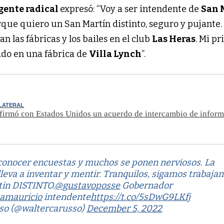
gente radical
expresó: “Voy a ser intendente de
San 
rque quiero un San Martín distinto, seguro y pujante.
 las fábricas y los bailes en el club
Las Heras
. Mi p
ado en una fábrica de
Villa Lynch
”.
ILATERAL
firmó con Estados Unidos un acuerdo de intercambio de infor
conocer encuestas y muchos se ponen nerviosos. La
lleva a inventar y mentir. Tranquilos, sigamos trabaja
tin DISTINTO.
@gustavoposse
Gobernador
amauricio
intendente
https://t.co/5sDwG9LKfj
so (@waltercarusso)
December 5, 2022