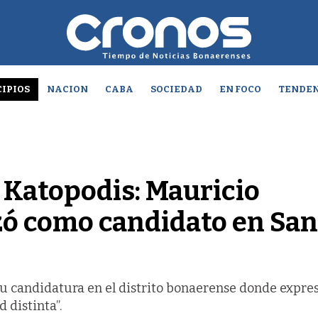
IPIOS
NACION
CABA
SOCIEDAD
EN FOCO
TENDEN
Katopodis: Mauricio
zó como candidato en San
 su candidatura en el distrito bonaerense donde expre
 distinta”.