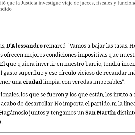
ió que la Justicia investigue viaje de jueces, fiscales y funcion
ndido
as,
D’Alessandro
remarcó: “Vamos a bajar las tasas. H
s ofrecen mejores condiciones impositivas que nuest
 El que quiera invertir en nuestro barrio, tendrá incen
l gasto superfluo y ese círculo vicioso de recaudar m
tener una
ciudad
limpia, con veredas impecables”.
cionales, los que se fueron y los que están, los invito a
acabo de desarrollar. No importa el partido, ni la líne
. Hagámoslo juntos y tengamos un
San Martín
distinto
o
.