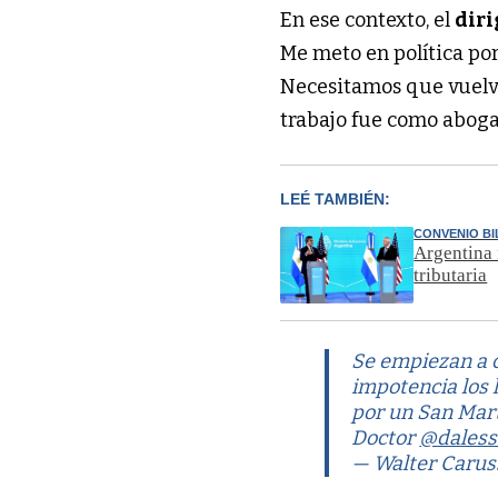
En ese contexto, el
diri
Me meto en política po
Necesitamos que vuelvan
trabajo fue como abog
LEÉ TAMBIÉN:
CONVENIO B
Argentina 
tributaria
Se empiezan a 
impotencia los 
por un San Mar
Doctor
@daless
— Walter Carus