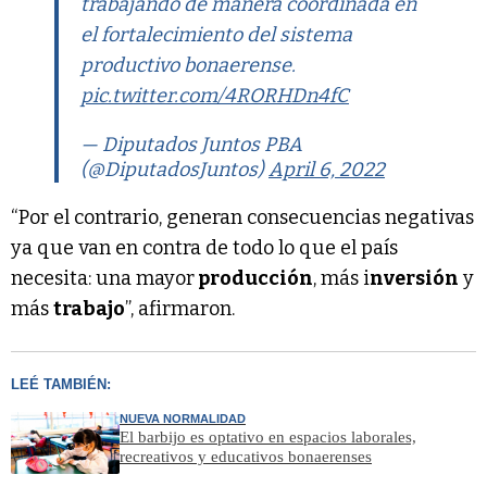
trabajando de manera coordinada en
el fortalecimiento del sistema
productivo bonaerense.
pic.twitter.com/4RORHDn4fC
— Diputados Juntos PBA
(@DiputadosJuntos)
April 6, 2022
“Por el contrario, generan consecuencias negativas
ya que van en contra de todo lo que el país
necesita: una mayor
producción
, más i
nversión
y
más
trabajo
”, afirmaron.
LEÉ TAMBIÉN:
NUEVA NORMALIDAD
El barbijo es optativo en espacios laborales,
recreativos y educativos bonaerenses