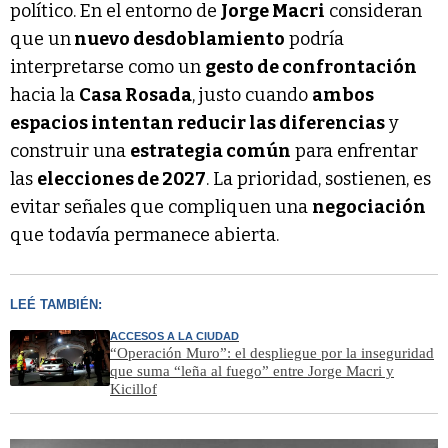
político. En el entorno de
Jorge Macri
consideran
que un
nuevo desdoblamiento
podría
interpretarse como un
gesto de confrontación
hacia la
Casa Rosada
, justo cuando
ambos
espacios intentan reducir las diferencias
y
construir una
estrategia común
para enfrentar
las
elecciones de 2027
. La prioridad, sostienen, es
evitar señales que compliquen una
negociación
que todavía permanece abierta.
LEÉ TAMBIÉN:
ACCESOS A LA CIUDAD
“Operación Muro”: el despliegue por la inseguridad
que suma “leña al fuego” entre Jorge Macri y
Kicillof