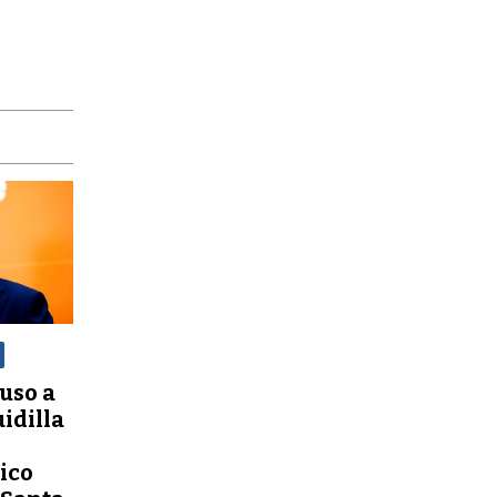
uso a
uidilla
ico