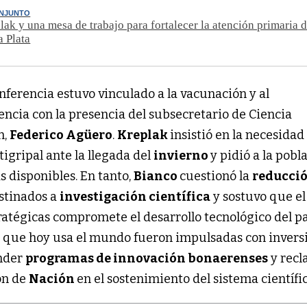
NJUNTO
lak y una mesa de trabajo para fortalecer la atención primaria d
a Plata
conferencia estuvo vinculado a la vacunación y al
encia con la presencia del subsecretario de Ciencia
n,
Federico Agüero
.
Kreplak
insistió en la necesidad
igripal ante la llegada del
invierno
y pidió a la pobl
 disponibles. En tanto,
Bianco
cuestionó la
reducció
stinados a
investigación científica
y sostuvo que el
ratégicas compromete el desarrollo tecnológico del paí
s que hoy usa el mundo fueron impulsadas con invers
ender
programas de innovación bonaerenses
y rec
ón de
Nación
en el sostenimiento del sistema científic