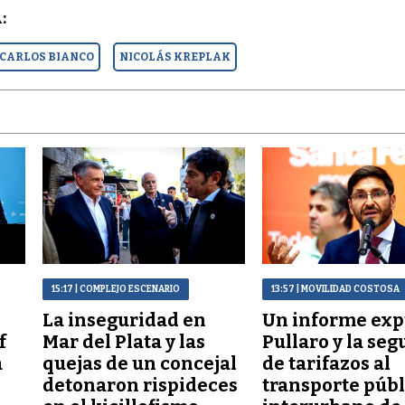
:
CARLOS BIANCO
NICOLÁS KREPLAK
15:17
| COMPLEJO ESCENARIO
13:57
| MOVILIDAD COSTOSA
La inseguridad en
Un informe exp
f
Mar del Plata y las
Pullaro y la seg
a
quejas de un concejal
de tarifazos al
detonaron rispideces
transporte públ