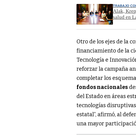
TRABAJO CO
Alak, Krep
salud en L
Otro de los ejes de la 
financiamiento de la ci
Tecnología e Innovació
reforzar la campaña ant
completar los esquemas
fondos nacionales
de
del Estado en áreas est
tecnologías disruptiva
estatal”, afirmó, al def
una mayor participaci