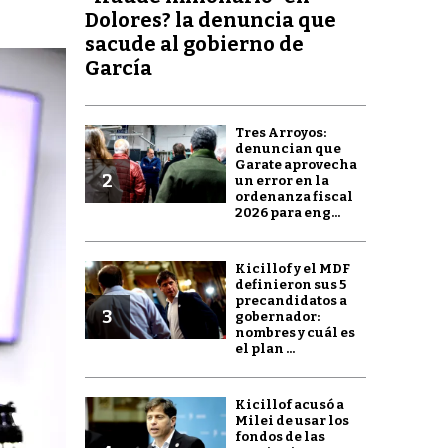
Dolores? la denuncia que
sacude al gobierno de
García
Tres Arroyos:
denuncian que
Garate aprovecha
2
un error en la
ordenanza fiscal
2026 para eng...
Kicillof y el MDF
definieron sus 5
precandidatos a
3
gobernador:
nombres y cuál es
el plan ...
Kicillof acusó a
Milei de usar los
fondos de las