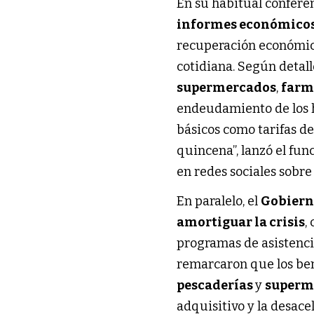
En su habitual conferen
informes económico
recuperación económic
cotidiana. Según detall
supermercados
,
farm
endeudamiento de los h
básicos como tarifas de 
quincena”, lanzó el fun
en redes sociales sobre
En paralelo, el
Gobiern
amortiguar la crisis
,
programas de asistenci
remarcaron que los ben
pescaderías
y
superm
adquisitivo y la desace