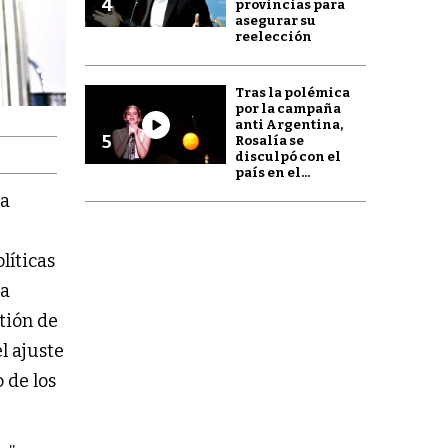
4
provincias para
asegurar su
reelección
Tras la polémica
por la campaña
anti Argentina,
5
Rosalía se
disculpó con el
país en el...
la
líticas
ia
tión de
l ajuste
o de los