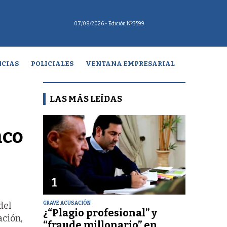
07/08/2026
- Edición Nº3599
CIAS
POLICIALES
VENTANA EMPRESARIAL
LAS MÁS LEÍDAS
nco
1
GRAVE ACUSACIÓN
del
¿“Plagio profesional” y
ación,
“fraude millonario” en