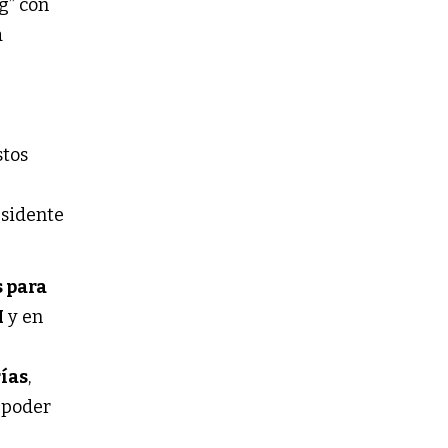
g” con
a
stos
esidente
 para
I
y en
ías
,
l poder