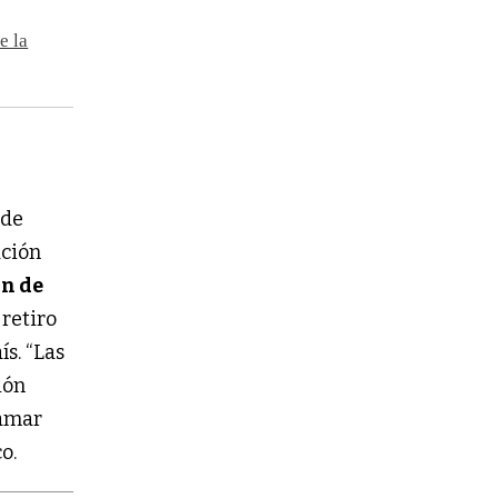
e la
 de
ación
n de
 retiro
s. “Las
ión
lamar
o.