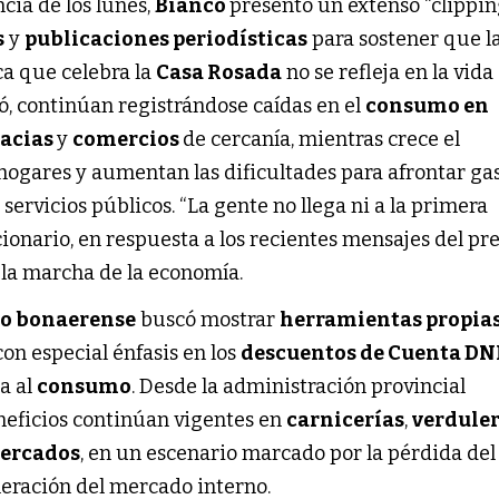
cia de los lunes,
Bianco
presentó un extenso “clippin
s
y
publicaciones periodísticas
para sostener que l
a que celebra la
Casa Rosada
no se refleja en la vida
ó, continúan registrándose caídas en el
consumo en
acias
y
comercios
de cercanía, mientras crece el
ogares y aumentan las dificultades para afrontar ga
servicios públicos. “La gente no llega ni a la primera
cionario, en respuesta a los recientes mensajes del pr
 la marcha de la economía.
o bonaerense
buscó mostrar
herramientas propias
 con especial énfasis en los
descuentos de Cuenta DN
a al
consumo
. Desde la administración provincial
eficios continúan vigentes en
carnicerías
,
verduler
ercados
, en un escenario marcado por la pérdida de
leración del mercado interno.