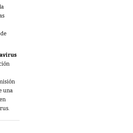
la
las
 de
avirus
ción
misión
de una
 en
rus.