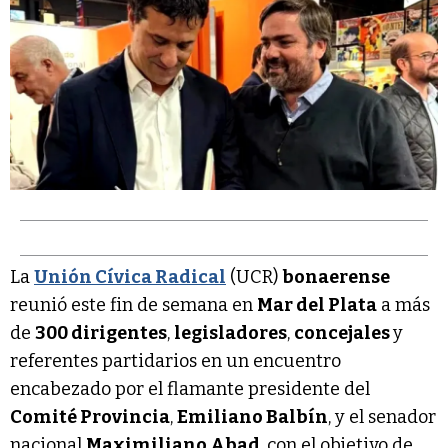
La
Unión Cívica Radical
(UCR)
bonaerense
reunió este fin de semana en
Mar del Plata
a más
de
300 dirigentes
,
legisladores
,
concejales
y
referentes partidarios en un encuentro
encabezado por el flamante presidente del
Comité Provincia
,
Emiliano Balbín
, y el senador
nacional
Maximiliano Abad
, con el objetivo de