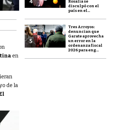
4
Rosalía se
disculpó con el
país en el...
Tres Arroyos:
denuncian que
Garate aprovecha
5
un error en la
ordenanza fiscal
on
2026 para eng...
tina
en
ieran
yo de la
El