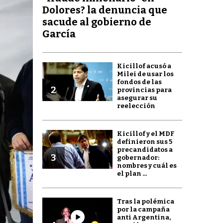
Dolores? la denuncia que
sacude al gobierno de
García
Kicillof acusó a
Milei de usar los
fondos de las
2
provincias para
asegurar su
reelección
Kicillof y el MDF
definieron sus 5
precandidatos a
3
gobernador:
nombres y cuál es
el plan ...
Tras la polémica
por la campaña
anti Argentina,