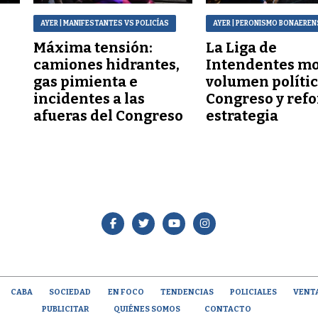
AYER
| MANIFESTANTES VS POLICÍAS
AYER
| PERONISMO BONAEREN
Máxima tensión:
La Liga de
a
camiones hidrantes,
Intendentes mo
gas pimienta e
volumen polític
incidentes a las
Congreso y refo
afueras del Congreso
estrategia
CABA
SOCIEDAD
EN FOCO
TENDENCIAS
POLICIALES
VENT
PUBLICITAR
QUIÉNES SOMOS
CONTACTO