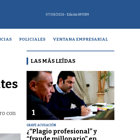
07/08/2026
- Edición Nº3599
CIAS
POLICIALES
VENTANA EMPRESARIAL
LAS MÁS LEÍDAS
ntes
1
ro con
GRAVE ACUSACIÓN
¿“Plagio profesional” y
“fraude millonario” en