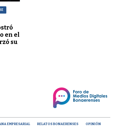
SE
stró
o en el
rzó su
ANA EMPRESARIAL
RELATOS BONAERENSES
OPINIÓN