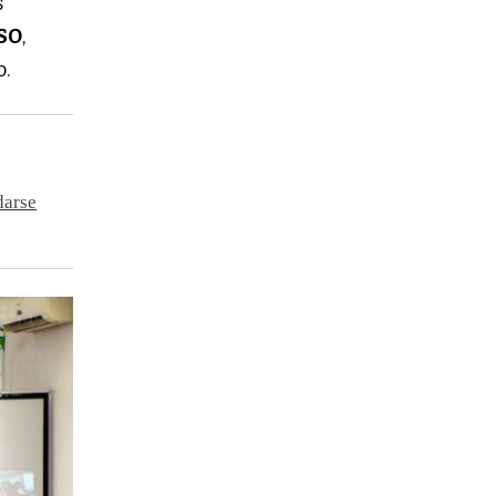
s
SO
,
o.
darse