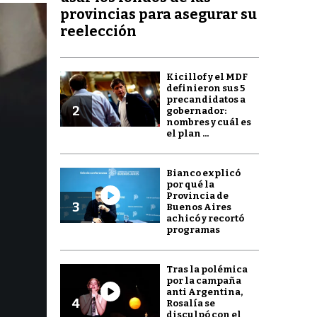
provincias para asegurar su
reelección
Kicillof y el MDF
definieron sus 5
precandidatos a
2
gobernador:
nombres y cuál es
el plan ...
Bianco explicó
por qué la
Provincia de
3
Buenos Aires
achicó y recortó
programas
Tras la polémica
por la campaña
anti Argentina,
4
Rosalía se
disculpó con el