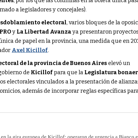
entes
, por los que las columnas en la boleta única pas
mado a legisladores y concejales).
sdoblamiento electoral
, varios bloques de la oposi
PRO
y
La Libertad Avanza
ya presentaron proyectos
única de papel en la provincia, una medida que en 20
nador
Axel Kicillof
.
ectoral de la provincia de Buenos Aires
elevó un
 gobierno de
Kicillof
para que la
Legislatura bonae
s electorales vinculados a la presentación de alianzas
 comicios, además de incorporar reglas específicas para
 en la gira europea de Kicillof: operaron de urgencia a Bianco 