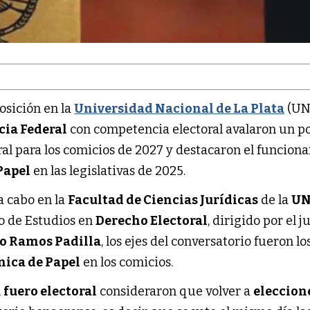
osición en la
Universidad Nacional de La Plata
(UN
cia Federal
con competencia electoral avalaron un po
al para los comicios de 2027 y destacaron el funcion
Papel
en las legislativas de 2025.
 a cabo en la
Facultad de Ciencias Jurídicas
de la
U
o de Estudios en
Derecho Electoral
, dirigido por el j
jo Ramos Padilla
, los ejes del conversatorio fueron lo
nica de Papel
en los comicios.
l
fuero electoral
consideraron que volver a
eleccion