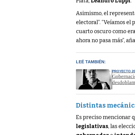
Plata,
Leandro Luppi
.
Asimismo, el representa
electoral”. “Veíamos el 
cuarto oscuro como era l
ahora no pasa más”, aña
LEÉ TAMBIÉN:
PROYECTO 20
Gobernació
desdoblam
Distintas mecánic
Es preciso mencionar qu
legislativas
, las elec