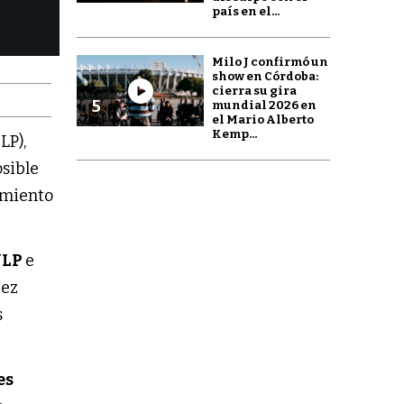
país en el...
Milo J confirmó un
show en Córdoba:
cierra su gira
5
mundial 2026 en
el Mario Alberto
Kemp...
LP),
sible
amiento
NLP
e
uez
s
es