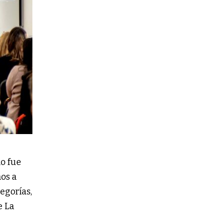
mo fue
mos a
tegorías,
e La