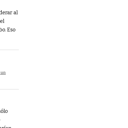
derar al
el
bo. Eso
 un
sólo
o