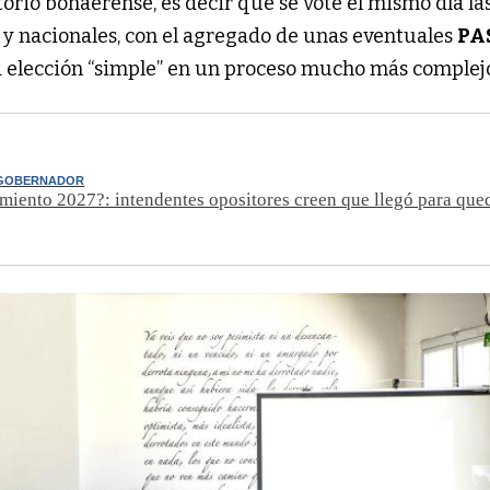
torio bonaerense, es decir que se vote el mismo día la
s y nacionales, con el agregado de unas eventuales
PA
 elección “simple” en un proceso mucho más complej
 GOBERNADOR
iento 2027?: intendentes opositores creen que llegó para que