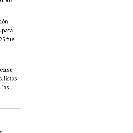
arían
ción
 para
25 fue
rense
, listas
 las
en