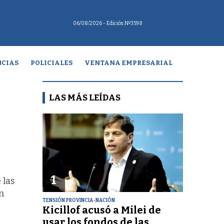
06/08/2026
- Edición Nº3598
CIAS
POLICIALES
VENTANA EMPRESARIAL
LAS MÁS LEÍDAS
1
 las
n
TENSIÓN PROVINCIA-NACIÓN
Kicillof acusó a Milei de
usar los fondos de las