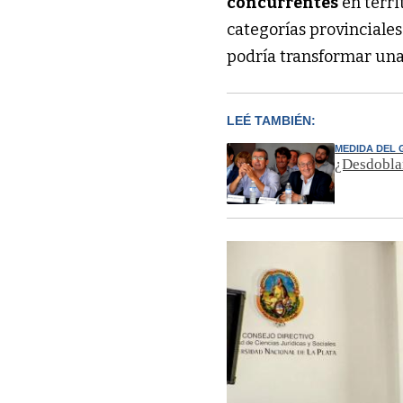
concurrentes
en terri
categorías provinciale
podría transformar una
LEÉ TAMBIÉN:
MEDIDA DEL
¿Desdoblam