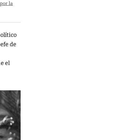
por la
olítico
jefe de
e el