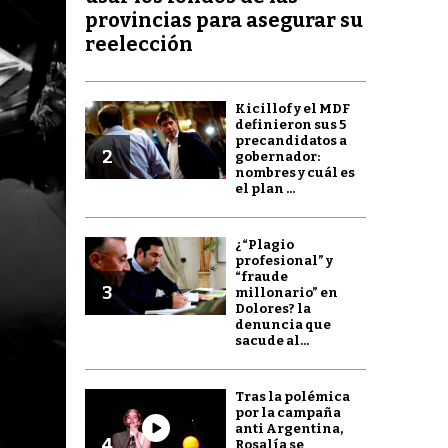
provincias para asegurar su
reelección
Kicillof y el MDF
definieron sus 5
precandidatos a
2
gobernador:
nombres y cuál es
el plan ...
¿“Plagio
profesional” y
“fraude
3
millonario” en
Dolores? la
denuncia que
sacude al...
Tras la polémica
por la campaña
anti Argentina,
4
Rosalía se