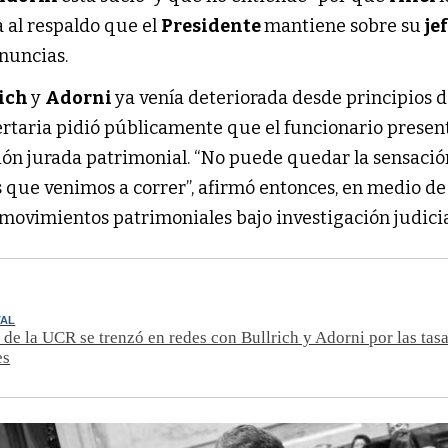
a al respaldo que el
Presidente
mantiene sobre su
je
enuncias.
rich
y
Adorni
ya venía deteriorada desde principios 
ertaria pidió públicamente que el funcionario presen
ión jurada patrimonial. “No puede quedar la sensació
 que venimos a correr”, afirmó entonces, en medio de 
 movimientos patrimoniales bajo investigación judicia
TAL
 de la UCR se trenzó en redes con Bullrich y Adorni por las tas
es