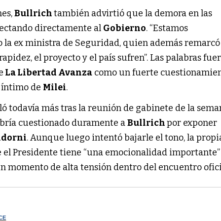
nes,
Bullrich
también advirtió que la demora en las
fectando directamente al
Gobierno
. “Estamos
 la ex ministra de Seguridad, quien además remarcó 
apidez, el proyecto y el país sufren”. Las palabras fue
e
La Libertad Avanza
como un fuerte cuestionamie
o íntimo de
Milei
.
ló todavía más tras la reunión de gabinete de la sem
bría cuestionado duramente a
Bullrich
por exponer
dorni
. Aunque luego intentó bajarle el tono, la propi
 el Presidente tiene “una emocionalidad importante”
un momento de alta tensión dentro del encuentro ofici
CE