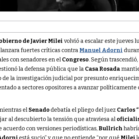
obierno de Javier Milei
volvió a escalar este jueves 
lanzara fuertes críticas contra
Manuel Adorni
duran
les con senadores en el
Congreso
. Según trascendió, 
estionó la defensa pública que la
Casa Rosada
manti
 de la investigación judicial por presunto enriqueci
alentado a sectores opositores a avanzar políticamente
mientras el
Senado
debatía el pliego del juez
Carlos 
ejar al descubierto la tensión que atraviesa al
oficial
 acuerdo con versiones periodísticas,
Bullrich
habrí
Adorni
está sucio” y que no entiende “por qué
Milei
l