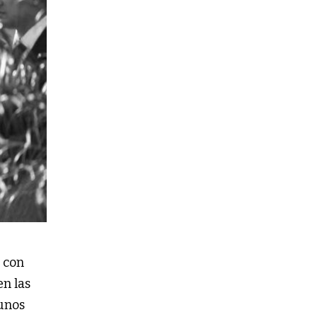
ó con
en las
gunos