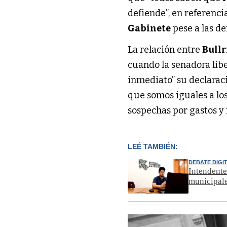
defiende”, en referenci
Gabinete
pese a las d
La relación entre
Bull
cuando la senadora lib
inmediato” su declarac
que somos iguales a los
sospechas por gastos y
LEÉ TAMBIÉN:
DEBATE DIGI
Intendente
municipal