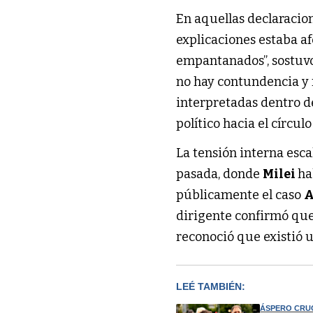
En aquellas declaracio
explicaciones estaba a
empantanados”, sostuvo
no hay contundencia y r
interpretadas dentro d
político hacia el círcul
La tensión interna esca
pasada, donde
Milei
ha
públicamente el caso
A
dirigente confirmó que
reconoció que existió 
LEÉ TAMBIÉN:
ÁSPERO CRU