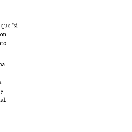
que “si
ron
nto
ana
a
 y
al.