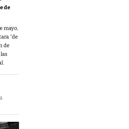
fe de
de mayo,
tara “de
n de
las
l.
as