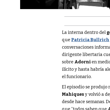
La interna dentro del
g
que
Patricia Bullrich
conversaciones informa
dirigente libertaria cu
sobre
Adorni
en medio
ilícito y hasta habría 
el funcionario.
El episodio se produjo 
Mahiques
y volvió a d
desde hace semanas. De
que “todos saben que