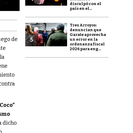
disculpó con el
país en el...
Tres Arroyos:
denuncian que
Garate aprovecha
luego de
5
un error en la
ordenanza fiscal
te
2026 para eng...
la
ene
miento
 contra
“Coco”
ismo
a dicho
o