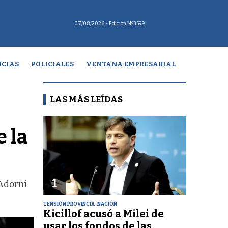
07/08/2026
- Edición Nº3599
CIAS
POLICIALES
VENTANA EMPRESARIAL
LAS MÁS LEÍDAS
e la
1
 Adorni
TENSIÓN PROVINCIA-NACIÓN
Kicillof acusó a Milei de
usar los fondos de las