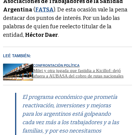
Asociaciones de Trabajadores de la Sanidad
Argentina
(
FATSA
). De esta ocasión vale la pena
destacar dos puntos de interés. Por un lado las
palabras de quien fue reelecto titular de la
entidad,
Héctor Daer
.
LEÉ TAMBIÉN:
CONFRONTACIÓN POLÍTICA
Milei y otra jugada que fastidia a Kicillof: dejó
afuera a AUBASA del cobro de rutas nacionales
El programa económico que prometía
reactivación, inversiones y mejoras
para los argentinos está golpeando
cada vez más a los trabajadores y a las
familias, y por eso necesitamos