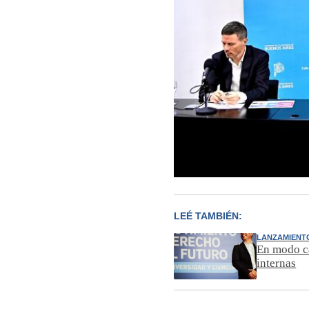
LEÉ TAMBIÉN:
LANZAMIENT
En modo ca
internas