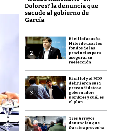
Dolores? la denuncia que
sacude al gobierno de
García
Kicillof acusó a
Milei de usar los
fondos de las
2
provincias para
asegurar su
reelección
Kicillof y el MDF
definieron sus 5
precandidatos a
3
gobernador:
nombres y cuál es
el plan ...
Tres Arroyos:
denuncian que
Garate aprovecha