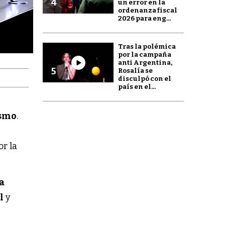
4
un error en la
ordenanza fiscal
2026 para eng...
Tras la polémica
por la campaña
anti Argentina,
5
Rosalía se
disculpó con el
país en el...
ismo
.
or la
a
l
y