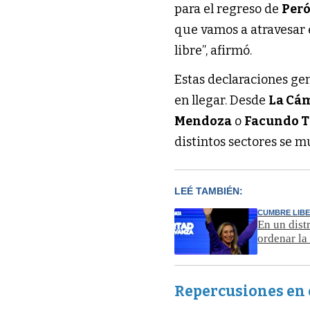
para el regreso de
Per
que vamos a atravesar
libre”, afirmó.
Estas declaraciones ge
en llegar. Desde
La Cá
Mendoza
o
Facundo T
distintos sectores se mu
LEÉ TAMBIÉN:
CUMBRE LIB
En un dist
ordenar la
Repercusiones en 