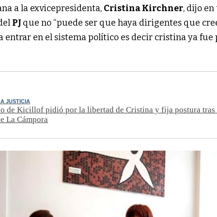
ana a la exvicepresidenta,
Cristina Kirchner
, dijo en
del
PJ
que no “puede ser que haya dirigentes que cr
a entrar en el sistema político es decir cristina ya fu
A JUSTICIA
 de Kicillof pidió por la libertad de Cristina y fija postura tras
de La Cámpora