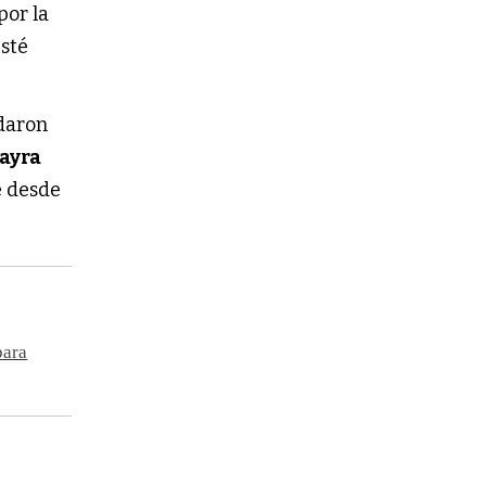
por la
sté
rdaron
ayra
e desde
para