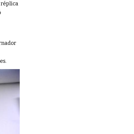
 réplica
ó
rnador
es.