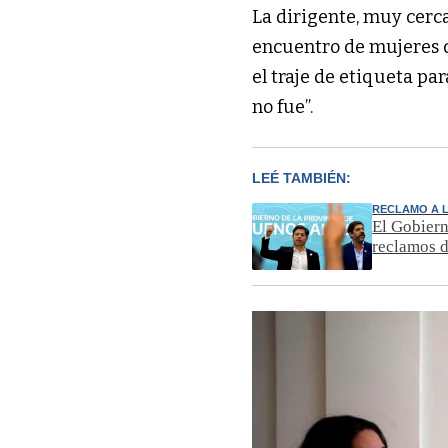
La dirigente, muy cerc
encuentro de mujeres 
el traje de etiqueta par
no fue”.
LEÉ TAMBIÉN:
RECLAMO A L
El Gobierno
reclamos 