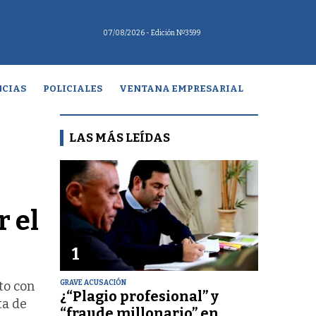
07/08/2026
- Edición Nº3599
CIAS
POLICIALES
VENTANA EMPRESARIAL
LAS MÁS LEÍDAS
r el
1
GRAVE ACUSACIÓN
to con
¿“Plagio profesional” y
ta de
“fraude millonario” en