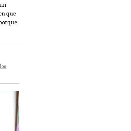
 un
een que
e porque
 los