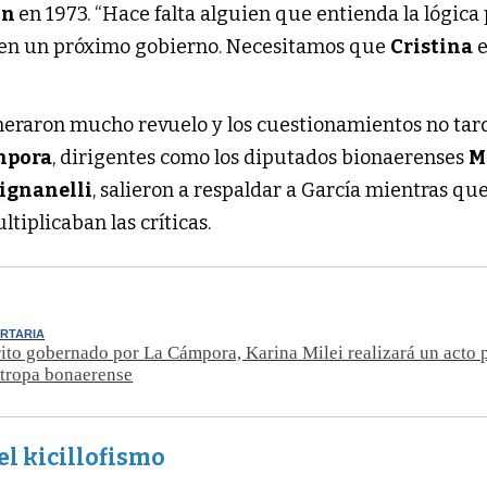
ón
en 1973. “Hace falta alguien que entienda la lógica 
 en un próximo gobierno. Necesitamos que
Cristina
e
neraron mucho revuelo y los cuestionamientos no ta
mpora
, dirigentes como los diputados bionaerenses
M
ignanelli
, salieron a respaldar a García mientras qu
ltiplicaban las críticas.
ERTARIA
rito gobernado por La Cámpora, Karina Milei realizará un acto 
 tropa bonaerense
el kicillofismo