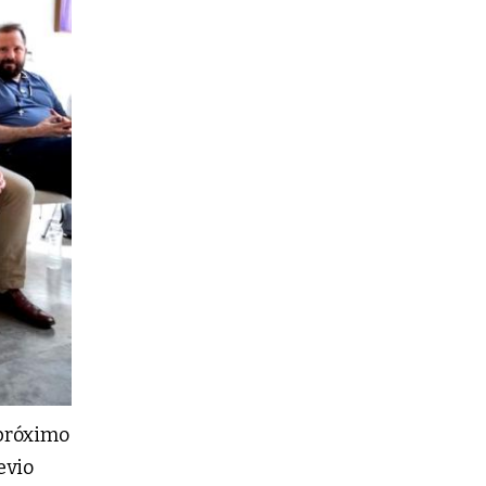
 próximo
evio