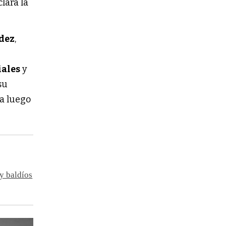
lara la
dez
,
iales
y
su
ra luego
 y baldíos