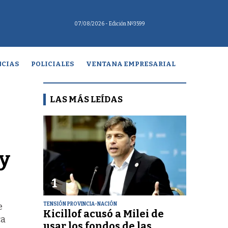
07/08/2026
- Edición Nº3599
CIAS
POLICIALES
VENTANA EMPRESARIAL
LAS MÁS LEÍDAS
 y
1
TENSIÓN PROVINCIA-NACIÓN
e
Kicillof acusó a Milei de
ca
usar los fondos de las