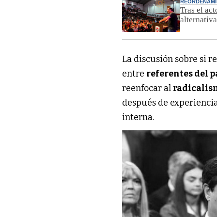
REORDENAMI
Tras el ac
alternativ
La discusión sobre si r
entre
referentes del p
reenfocar al
radicali
después de experiencia
interna.