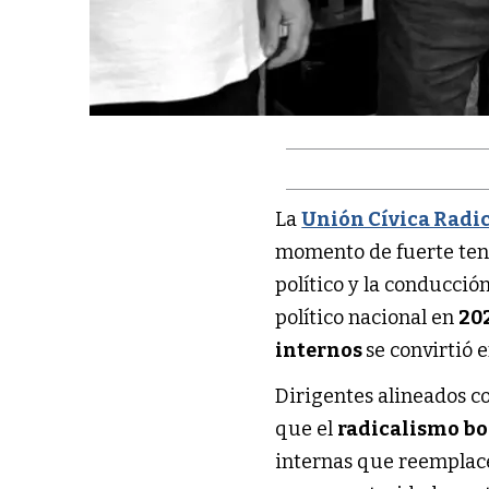
La
Unión Cívica Radi
momento de fuerte tens
político y la conducción
político nacional en
20
internos
se convirtió 
Dirigentes alineados c
que el
radicalismo b
internas que reemplac