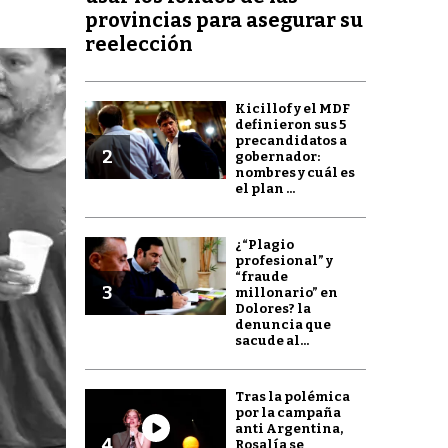
provincias para asegurar su
reelección
Kicillof y el MDF
definieron sus 5
precandidatos a
2
gobernador:
nombres y cuál es
el plan ...
¿“Plagio
profesional” y
“fraude
3
millonario” en
Dolores? la
denuncia que
sacude al...
Tras la polémica
por la campaña
anti Argentina,
4
Rosalía se