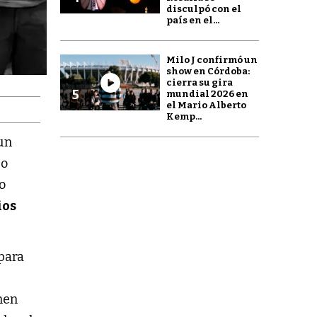
disculpó con el
país en el...
Milo J confirmó un
show en Córdoba:
cierra su gira
5
mundial 2026 en
el Mario Alberto
Kemp...
un
bo
lo
ios
para
men