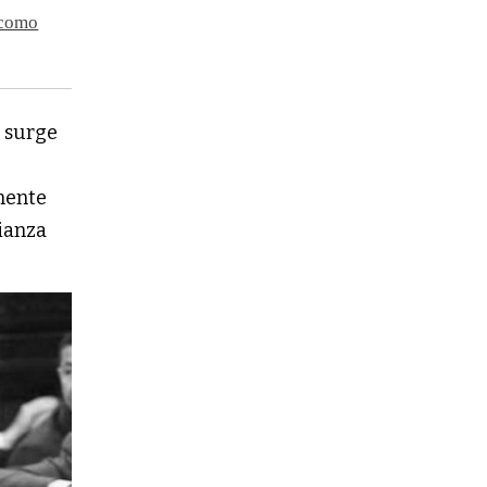
 como
n surge
lmente
fianza