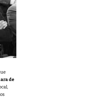
que
ara de
cal,
tos