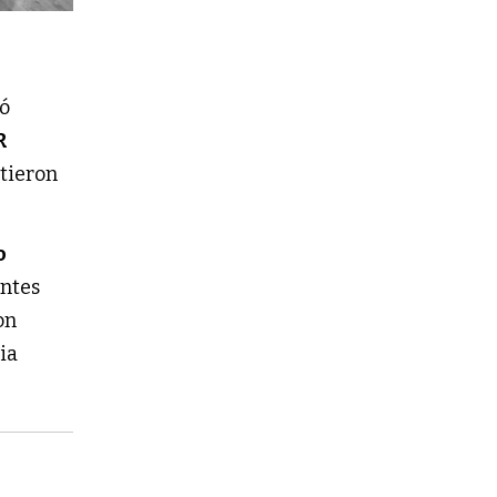
e
ró
R
tieron
o
entes
con
ia