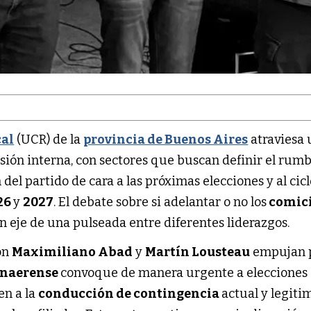
cal
(UCR) de la
provincia de Buenos Aires
atraviesa 
ión interna, con sectores que buscan definir el rum
 del partido de cara a las próximas elecciones y al cic
26
y
2027
. El debate sobre si adelantar o no los
comic
en eje de una pulseada entre diferentes liderazgos.
on
Maximiliano Abad
y
Martín Lousteau
empujan 
onaerense
convoque de manera urgente a elecciones
en a la
conducción de contingencia
actual y legiti