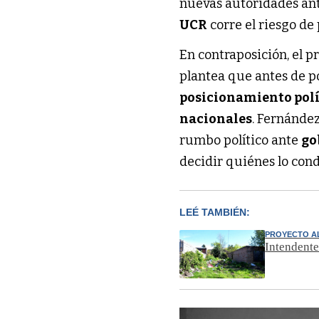
nuevas autoridades ante 
UCR
corre el riesgo de
En contraposición, el p
plantea que antes de po
posicionamiento polí
nacionales
. Fernánde
rumbo político ante
go
decidir quiénes lo con
LEÉ TAMBIÉN:
PROYECTO A
Intendente