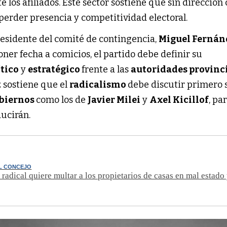
los afiliados. Este sector sostiene que sin dirección c
 perder presencia y competitividad electoral.
residente del comité de contingencia,
Miguel Fernán
ner fecha a comicios, el partido debe definir su
tico
y
estratégico
frente a las
autoridades provinc
z sostiene que el
radicalismo
debe discutir primero 
biernos
como los de
Javier Milei
y
Axel Kicillof
, pa
ducirán.
L CONCEJO
 radical quiere multar a los propietarios de casas en mal estado