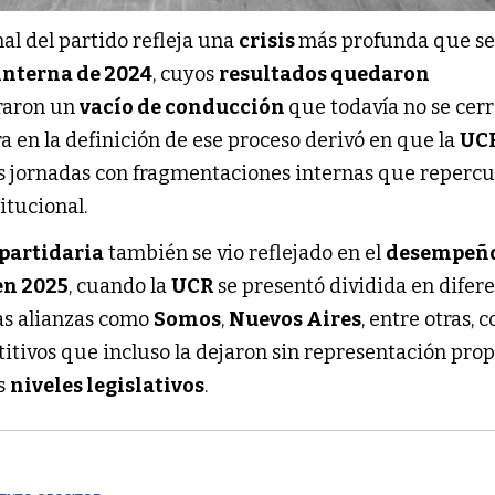
nal del partido refleja una
crisis
más profunda que s
interna de 2024
, cuyos
resultados quedaron
raron un
vacío de conducción
que todavía no se cer
 en la definición de ese proceso derivó en que la
UC
as jornadas con fragmentaciones internas que repercu
itucional.
 partidaria
también se vio reflejado en el
desempeñ
 en 2025
, cuando la
UCR
se presentó dividida en difer
tas alianzas como
Somos
,
Nuevos Aires
, entre otras, 
itivos que incluso la dejaron sin representación prop
os
niveles legislativos
.