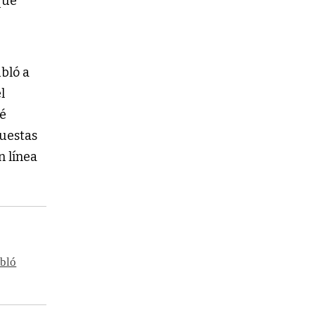
que
bló a
l
té
puestas
en línea
abló