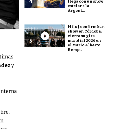
4
llega con un show
estelar a la
Argent...
Milo J confirmó un
show en Córdoba:
cierra su gira
5
mundial 2026 en
el Mario Alberto
Kemp...
ltimas
ndez
y
 interna
bre,
un