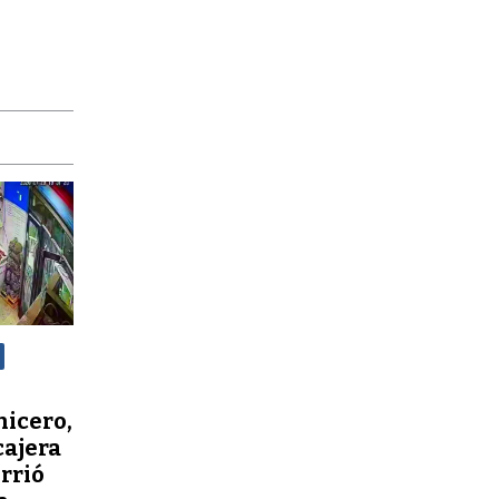
nicero,
cajera
orrió