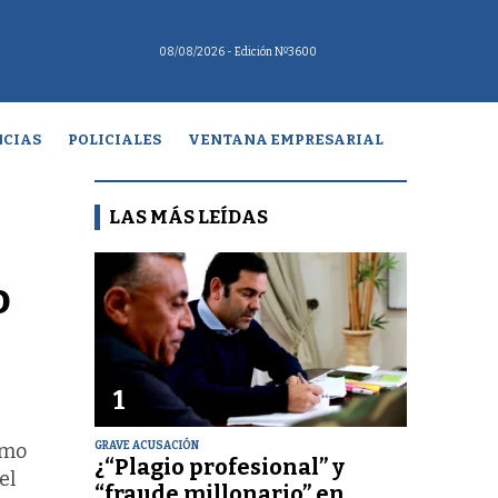
08/08/2026
- Edición Nº3600
CIAS
POLICIALES
VENTANA EMPRESARIAL
LAS MÁS LEÍDAS
o
1
GRAVE ACUSACIÓN
smo
¿“Plagio profesional” y
el
“fraude millonario” en