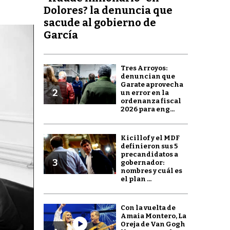
Dolores? la denuncia que
sacude al gobierno de
García
Tres Arroyos:
denuncian que
Garate aprovecha
2
un error en la
ordenanza fiscal
2026 para eng...
Kicillof y el MDF
definieron sus 5
precandidatos a
3
gobernador:
nombres y cuál es
el plan ...
Con la vuelta de
Amaia Montero, La
Oreja de Van Gogh