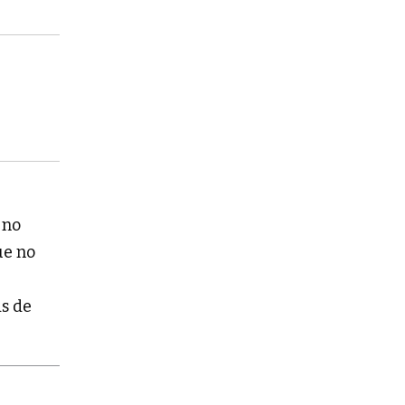
 no
ue no
as de