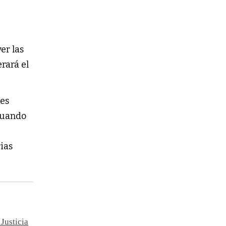
er las
rará el
ces
cuando
ias
Justicia