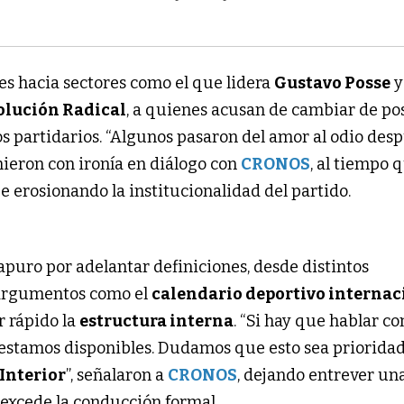
s hacia sectores como el que lidera
Gustavo Posse
y
olución Radical
, a quienes acusan de cambiar de po
os partidarios. “Algunos pasaron del amor al odio des
mieron con ironía en diálogo con
CRONOS
, al tiempo 
e erosionando la institucionalidad del partido.
apuro por adelantar definiciones, desde distintos
 argumentos como el
calendario deportivo interna
r rápido la
estructura interna
. “Si hay que hablar co
, estamos disponibles. Dudamos que esto sea priorida
Interior
”, señalaron a
CRONOS
, dejando entrever un
 excede la conducción formal.