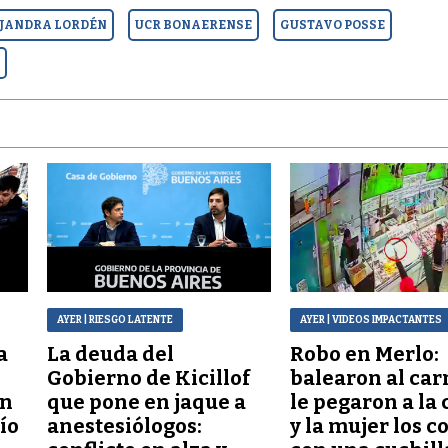
JANDRA LORDÉN
UCR BONAERENSE
GUSTAVO POSSE
O
AYER
| RIESGO LATENTE
AYER
| VIDEOS IMPACTANTES
a
La deuda del
Robo en Merlo:
Gobierno de Kicillof
balearon al car
ón
que pone en jaque a
le pegaron a la 
lío
anestesiólogos:
y la mujer los c