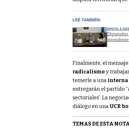
LEÉ TAMBIÉN:
APOYO A GE
Diputados 
intendente
Finalmente, el mensaje 
radicalismo
y trabajar
temerle a una
intern
entregarán el partido “
sectoriales”. La negoci
diálogo en una
UCR bo
TEMAS DE ESTA NOTA