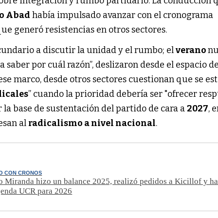
obre integración y rumbo partidario. La conducción 
o Abad
había impulsado avanzar con el cronograma
 que generó resistencias en otros sectores.
ecundario a discutir la unidad y el rumbo; el
verano
nu
a saber por cuál razón”, deslizaron desde el espacio de
 ese marco, desde otros sectores cuestionan que se es
dicales
” cuando la prioridad debería ser "ofrecer res
r la base de sustentación del partido de cara a
2027
, 
esan al
radicalismo a nivel nacional
.
O CON CRONOS
o Miranda hizo un balance 2025, realizó pedidos a Kicillof y h
agenda UCR para 2026