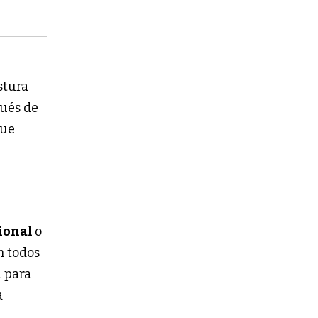
stura
pués de
que
cional
o
n todos
d para
a