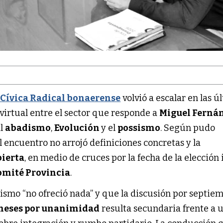
Cívica Radical bonaerense
volvió a escalar en las ú
virtual entre el sector que responde a
Miguel Ferná
al
abadismo
,
Evolución
y el
possismo
. Según pudo
el encuentro no arrojó definiciones concretas y la
bierta
, en medio de cruces por la fecha de la elección
omité Provincia
.
ismo “no ofreció nada” y que la discusión por septiem
 meses por unanimidad
resulta secundaria frente a 