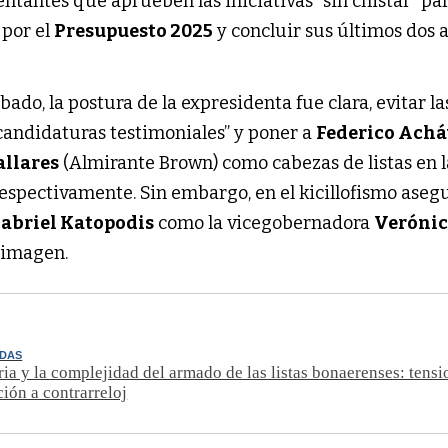
ntantes que aprueben las iniciativas “sin chistar” par
 por el
Presupuesto 2025
y concluir sus últimos dos 
ado, la postura de la expresidenta fue clara, evitar la
candidaturas testimoniales” y poner a
Federico Achá
allares
(Almirante Brown) como cabezas de listas en l
espectivamente. Sin embargo, en el kicillofismo aseg
abriel Katopodis
como la vicegobernadora
Veróni
 imagen.
ADAS
ria y la complejidad del armado de las listas bonaerenses: tensi
ción a contrarreloj