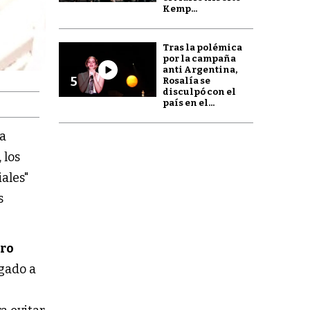
Kemp...
Tras la polémica
por la campaña
anti Argentina,
5
Rosalía se
disculpó con el
país en el...
 a
 los
iales"
s
uro
igado a