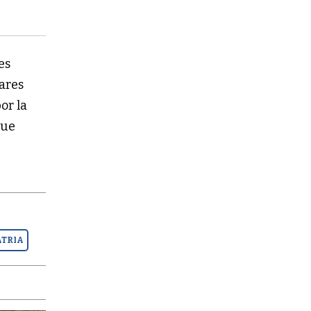
es
ares
por la
que
ATRIA