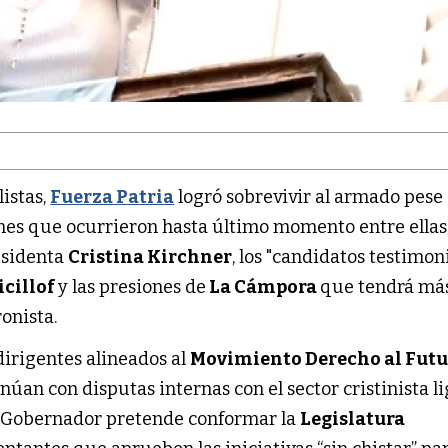
listas,
Fuerza Patria
logró sobrevivir al armado pese
nes que ocurrieron hasta último momento entre ellas,
esidenta
Cristina Kirchner
, los "candidatos testimon
icillof
y las presiones de
La Cámpora
que tendrá má
ronista.
dirigentes alineados al
Movimiento Derecho al Fut
núan con disputas internas con el sector cristinista l
el Gobernador pretende conformar la
Legislatura