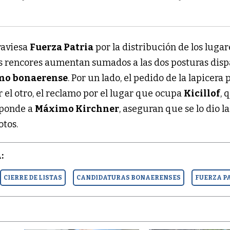
traviesa
Fuerza Patria
por la distribución de los lugar
los rencores aumentan sumados a las dos posturas disp
mo bonaerense
. Por un lado, el pedido de la lapicera 
r el otro, el reclamo por el lugar que ocupa
Kicillof
, 
sponde a
Máximo Kirchner
, aseguran que se lo dio la
otos.
:
CIERRE DE LISTAS
CANDIDATURAS BONAERENSES
FUERZA P