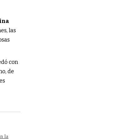
ina
s, las
rosas
dó con
mo, de
es
n la