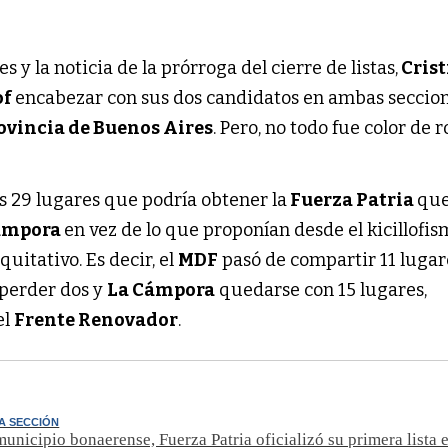
 y la noticia de la prórroga del cierre de listas,
Crist
of
encabezar con sus dos candidatos en ambas seccione
ovincia de Buenos Aires
. Pero, no todo fue color de 
los 29 lugares que podría obtener la
Fuerza Patria
que
ámpora
en vez de lo que proponían desde el kicillofis
uitativo. Es decir, el
MDF
pasó de compartir 11 lugar
 perder dos y
La Cámpora
quedarse con 15 lugares,
el
Frente Renovador
.
A SECCIÓN
unicipio bonaerense, Fuerza Patria oficializó su primera lista e