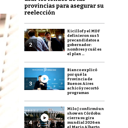
provincias para asegurar su
reelección
Kicillof y el MDF
definieron sus 5
precandidatos a
2
gobernador:
nombres y cuál es
el plan ...
Bianco explicó
por qué la
Provincia de
3
Buenos Aires
achicó y recortó
programas
Milo J confirmó un
show en Córdoba:
cierra su gira
4
mundial 2026 en
el Mario Alberto