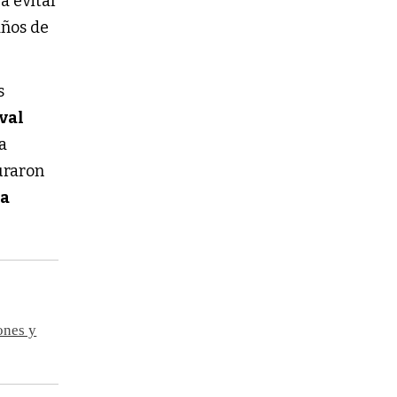
a evitar
años de
s
val
a
uraron
ca
ones y