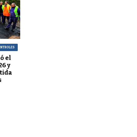
CONTROLES
ó el
26 y
tida
s