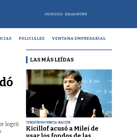
06/08/2026
- Edición Nº3598
CIAS
POLICIALES
VENTANA EMPRESARIAL
LAS MÁS LEÍDAS
edó
1
TENSIÓN PROVINCIA-NACIÓN
or logró
Kicillof acusó a Milei de
y
usar los fondos de las