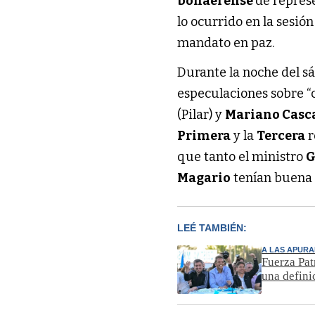
bonaerense
de represe
lo ocurrido en la sesión
mandato en paz.
Durante la noche del sáb
especulaciones sobre “
(Pilar) y
Mariano Casc
Primera
y la
Tercera
r
que tanto el ministro
G
Magario
tenían buena
LEÉ TAMBIÉN:
A LAS APUR
Fuerza Pat
una defini