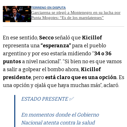
TERRENO EN DISPUTA
Garciarena se plegó a Montenegro en su lucha por
Punta Mogotes: “Es de los marplatenses”
En ese sentido,
Secco
señaló que
Kicillof
representa una
“esperanza”
para el pueblo
argentino y por eso estaría midiendo “
34 o 36
puntos
a nivel nacional”. “Si bien no es que vamos
a salir a golpear el bombo ahora,
Kicillof
presidente
, pero
está claro que es una opción
. Es
una opción y ojalá que haya muchas más”, aclaró.
ESTADO PRESENTE ✅
En momentos donde el Gobierno
Nacional atenta contra la salud