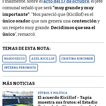
Finalmente, sobre el
acto del 17 de octubre
, el jefe
comunal señaló que será
“muy grande y muy
importante”
. “Nos pareció que (Kicillof) es el
único orador
que nos genera una
contención
y
un respeto muy grande.
Decidimos que sea el
único
”, remarcó.
TEMAS DE ESTA NOTA:
MARIO SECCO
AXEL KICILLOF
CRISTINA KIRCHNER
INTERNA PERONISTA
MÁS NOTICIAS
FÚTBOL Y POLÍTICA
El acuerdo Kicillof – Tapia
muestra sus frutos: el Estadio