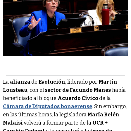
La
alianza
de
Evolución
, liderado por
Martín
Lousteau
, con el
sector de Facundo Manes
había
beneficiado al bloque
Acuerdo Cívico
de la
Cámara de Diputados bonaerense
. Sin embargo,
en las últimas horas, la legisladora
María Belén
Malaisi
volverá a formar parte de la
UCR +
Cambio Federal
y le permitirá a la
tropa de