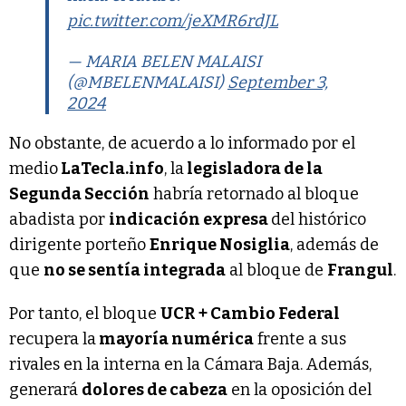
pic.twitter.com/jeXMR6rdJL
— MARIA BELEN MALAISI
(@MBELENMALAISI)
September 3,
2024
No obstante, de acuerdo a lo informado por el
medio
LaTecla.info
, la
legisladora de la
Segunda Sección
habría retornado al bloque
abadista por
indicación expresa
del histórico
dirigente porteño
Enrique Nosiglia
, además de
que
no se sentía integrada
al bloque de
Frangul
.
Por tanto, el bloque
UCR + Cambio Federal
recupera la
mayoría numérica
frente a sus
rivales en la interna en la Cámara Baja. Además,
generará
dolores de cabeza
en la oposición del