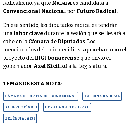
radicalismo, ya que
Malaisi
es candidata a
Convencional Nacional
por
Futuro Radical
.
En ese sentido, los diputados radicales tendrán
una
labor clave
durante la sesión que se llevará a
cabo en la
Cámara de Diputados
. Los
mencionados deberán decidir si
aprueban o no
el
proyecto del
RIGI bonaerense
que envió el
gobernador
Axel Kicillof
a la Legislatura.
TEMAS DE ESTA NOTA:
CÁMARA DE DIPUTADOS BONAERENSE
INTERNA RADICAL
ACUERDO CÍVICO
UCR + CAMBIO FEDERAL
BELÉN MALAISI