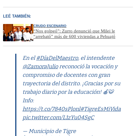
LEÉ TAMBIÉN:
CRUDO ESCENARIO
“Nos golpeó”: Zurro denunció que Milei le
“arrebató” más de 600 viviendas a Pehuajó
En el
#DíaDelMaestro
, el intendente
@ZamoraJulio
reconoció la vocación y
compromiso de docentes con gran
trayectoria del distrito. ¡Gracias por su
trabajo diario por la educación! 🍎🐯
Info:
https://t.co/7840sPlonl
#TigreEsMiVida
pic.twitter.com/L1zYu04SgC
— Municipio de Tigre