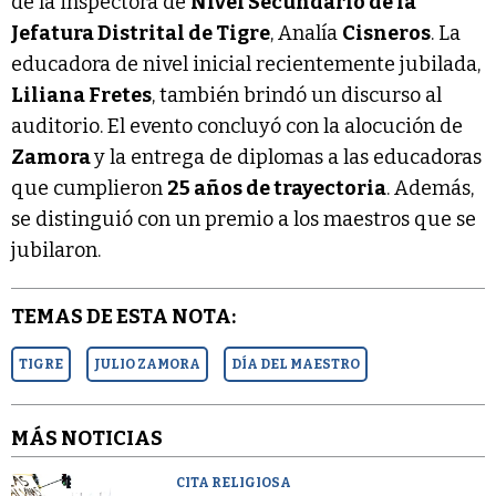
de la inspectora de
Nivel Secundario de la
Jefatura Distrital de Tigre
, Analía
Cisneros
. La
educadora de nivel inicial recientemente jubilada,
Liliana Fretes
, también brindó un discurso al
auditorio. El evento concluyó con la alocución de
Zamora
y la entrega de diplomas a las educadoras
que cumplieron
25 años de trayectoria
. Además,
se distinguió con un premio a los maestros que se
jubilaron.
TEMAS DE ESTA NOTA:
TIGRE
JULIO ZAMORA
DÍA DEL MAESTRO
MÁS NOTICIAS
CITA RELIGIOSA