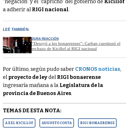
“negación” y el “capricho” del gobierno de
Kicillof
a adherir al
RIGI nacional
.
LEÉ TAMBIÉN:
DURA REACCIÓN
“Desoyó a los bonaerenses”: Carbap cuestionó el
rechazo de Kicillof al RIGI nacional
Por último, según pudo saber
CRONOS noticias
,
el
proyecto de ley
del
RIGI bonaerense
ingresaría mañana a la
Legislatura de la
provincia de Buenos Aires
.
TEMAS DE ESTA NOTA:
AXEL KICILLOF
AUGUSTO COSTA
RIGI BONAERENSE