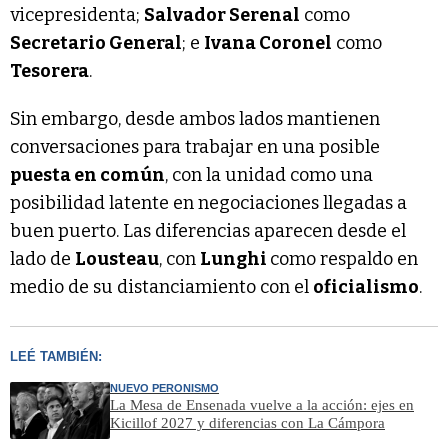
vicepresidenta;
Salvador Serenal
como
Secretario General
; e
Ivana Coronel
como
Tesorera
.
Sin embargo, desde ambos lados mantienen
conversaciones para trabajar en una posible
puesta en común
, con la unidad como una
posibilidad latente en negociaciones llegadas a
buen puerto. Las diferencias aparecen desde el
lado de
Lousteau
, con
Lunghi
como respaldo en
medio de su distanciamiento con el
oficialismo
.
LEÉ TAMBIÉN:
NUEVO PERONISMO
La Mesa de Ensenada vuelve a la acción: ejes en
Kicillof 2027 y diferencias con La Cámpora