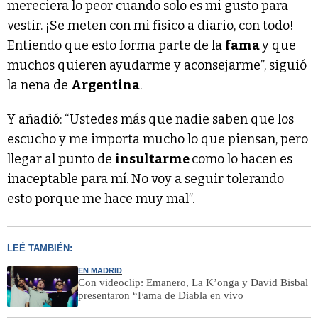
mereciera lo peor cuando solo es mi gusto para
vestir. ¡Se meten con mi fisico a diario, con todo!
Entiendo que esto forma parte de la
fama
y que
muchos quieren ayudarme y aconsejarme”, siguió
la nena de
Argentina
.
Y añadió: “Ustedes más que nadie saben que los
escucho y me importa mucho lo que piensan, pero
llegar al punto de
insultarme
como lo hacen es
inaceptable para mí. No voy a seguir tolerando
esto porque me hace muy mal”.
LEÉ TAMBIÉN:
EN MADRID
Con videoclip: Emanero, La K’onga y David Bisbal
presentaron “Fama de Diabla en vivo