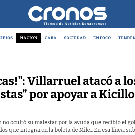
IPIOS
NACION
CABA
SOCIEDAD
EN FOCO
TENDEN
s!": Villarruel atacó a lo
stas” por apoyar a Kicillo
n no ocultó su malestar por la ayuda que recibió el g
os que integraron la boleta de Milei. En esa línea, su