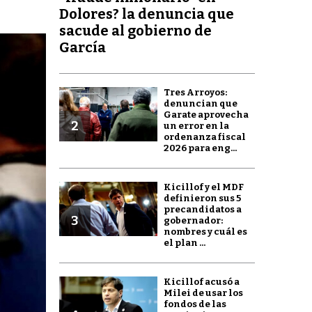
Dolores? la denuncia que
sacude al gobierno de
García
Tres Arroyos:
denuncian que
Garate aprovecha
2
un error en la
ordenanza fiscal
2026 para eng...
Kicillof y el MDF
definieron sus 5
precandidatos a
3
gobernador:
nombres y cuál es
el plan ...
Kicillof acusó a
Milei de usar los
fondos de las