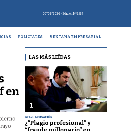
07/08/2026
- Edición Nº3599
CIAS
POLICIALES
VENTANA EMPRESARIAL
LAS MÁS LEÍDAS
s
f en
1
GRAVE ACUSACIÓN
obierno
¿“Plagio profesional” y
brayó
“fraude millonario” en