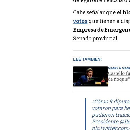
delegaron en ellos la op
Cabe señalar que
el b
votos
que tienen a disp
Empresa de Emergenc
Senado provincial.
LEÉ TAMBIÉN:
MANO A MAN
Castello f
de ñoquis
¿Cómo 9 diputad
votaron para be
pudieron traicio
Presidente
@JM
pic.twitter.com