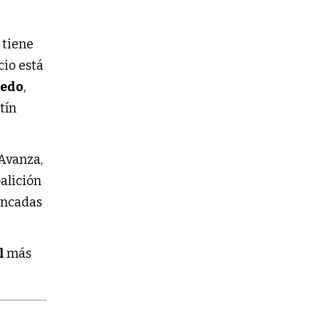
e tiene
cio está
ledo
,
tín
 Avanza,
alición
bancadas
l
más