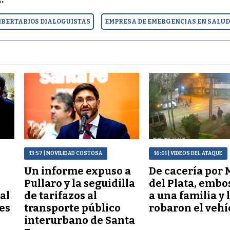
IBERTARIOS DIALOGUISTAS
EMPRESA DE EMERGENCIAS EN SALU
13:57
| MOVILIDAD COSTOSA
16:01
| VIDEOS DEL ATAQUE
Un informe expuso a
De cacería por 
Pullaro y la seguidilla
del Plata, emb
al
de tarifazos al
a una familia y 
es
transporte público
robaron el vehí
interurbano de Santa