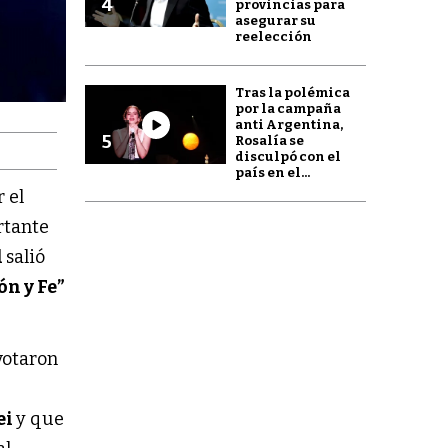
4
provincias para
asegurar su
reelección
Tras la polémica
por la campaña
anti Argentina,
5
Rosalía se
disculpó con el
país en el...
 el
rtante
l
salió
n y Fe”
otaron
ei
y que