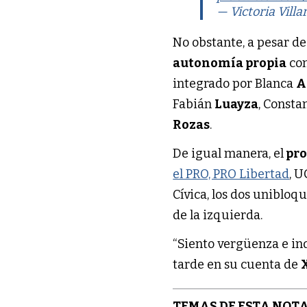
— Victoria Villa
No obstante, a pesar de
autonomía propia
con
integrado por Blanca
A
Fabián
Luayza
, Const
Rozas
.
De igual manera, el
pro
el PRO, PRO Libertad
, 
Cívica, los dos unibloq
de la izquierda.
“Siento vergüenza e in
tarde en su cuenta de
TEMAS DE ESTA NOTA