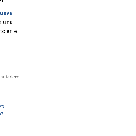
l.
nueve
e una
to en el
uantadero
za
mo