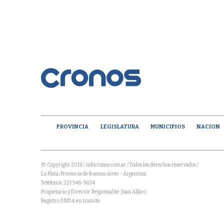
PROVINCIA
LEGISLATURA
MUNICIPIOS
NACION
© Copyright 2016 / infocronos.com.ar / Todos los derechos reservados /
La Plata, Provincia de Buenos Aires - Argentina
Teléfonos: 221 546-5634
Propietario y Director Responsable: Juan Alfaro
Registro DNDA en tramite