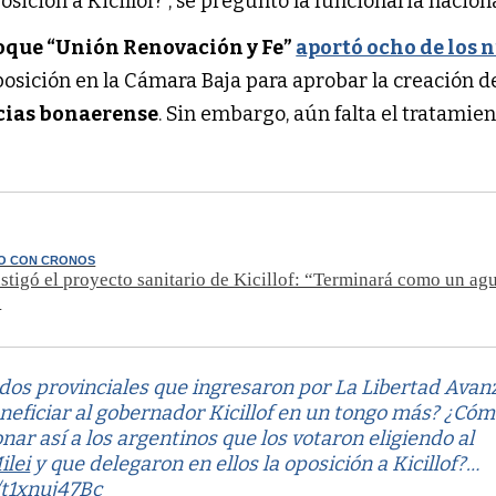
osición a Kicillof?”, se preguntó la funcionaria naciona
loque “Unión Renovación y Fe”
aportó ocho de los 
osición en la Cámara Baja para aprobar la creación d
ias bonaerense
. Sin embargo, aún falta el tratamien
O CON CRONOS
ustigó el proyecto sanitario de Kicillof: “Terminará como un ag
”
os provinciales que ingresaron por La Libertad Avan
neficiar al gobernador Kicillof en un tongo más? ¿Có
nar así a los argentinos que los votaron eligiendo al
ilei
y que delegaron en ellos la oposición a Kicillof?…
/t1xnuj47Bc