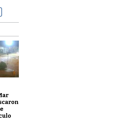
D
Mar
oscaron
le
culo