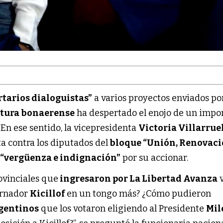
rtarios dialoguistas”
a varios proyectos enviados por
atura bonaerense
ha despertado el enojo de un impo
. En ese sentido, la vicepresidenta
Victoria Villarrue
a contra los diputados del
bloque “Unión, Renovació
“vergüenza e indignación”
por su accionar.
ovinciales que
ingresaron por La Libertad Avanza
v
ernador
Kicillof
en un tongo más? ¿Cómo pudieron
rgentinos
que los votaron eligiendo al Presidente
Mil