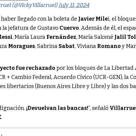
rruel (@VickyVillarruel)
July 11, 2024
 haber llegado con la boleta de
Javier Mile
i, el bloqu
 la jefatura de Gustavo
Cuervo
. Además de él, el espa
lessi
, María Laura
Fernández
, María Salomé
Jalil To
anza
Moragues
, Sabrina
Sabat
, Viviana
Romano
y Mar
yecto fue rechazado
por los bloques de La Libertad
UCR + Cambio Federal, Acuerdo Cívico (UCR-GEN), la Co
ues libertarios (Buenos Aires Libre y Libre) y las dos 
dignación.
¡Devuelvan las bancas!
”, señaló
Villarrue
X
.
: