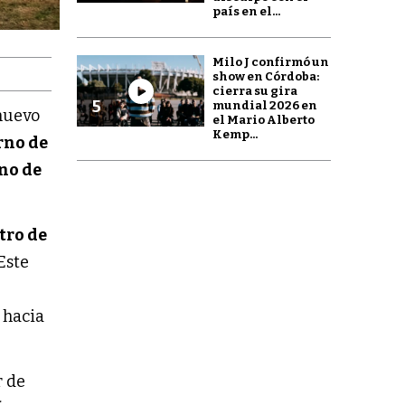
país en el...
Milo J confirmó un
show en Córdoba:
cierra su gira
5
mundial 2026 en
 nuevo
el Mario Alberto
Kemp...
rno de
no de
tro de
 Este
o hacia
r de