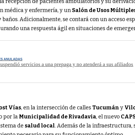
la recepción de pacientes ambulatorios y su derivaci
ón médica y enfermería, y un
Salón de Usos Múltiple
y baños. Adicionalmente, se contará con un acceso esp
urando una respuesta ágil en situaciones de emerge
ES ANULADAS
pendió servicios a una prepaga y no atenderá a sus afiliados
ost Vías
, en la intersección de calles
Tucumán
y
Vil
o por la
Municipalidad de Rivadavia
, el nuevo
CAP
sistema de
salud local
. Además de la infraestructura, 
iento necesario para su funcionamiento óptimo.