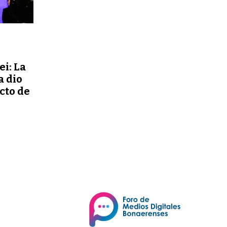
ei: La
a dio
ecto de