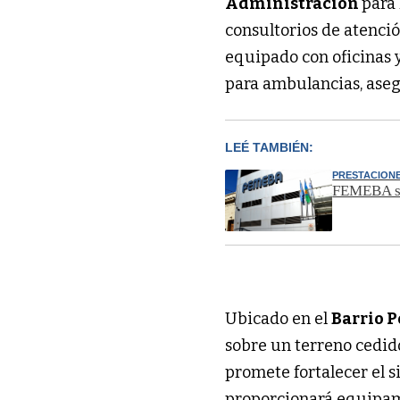
Administración
para 
consultorios de atenci
equipado con oficinas 
para ambulancias, aseg
LEÉ TAMBIÉN:
PRESTACION
FEMEBA sus
Ubicado en el
Barrio P
sobre un terreno cedid
promete fortalecer el 
proporcionará equipam