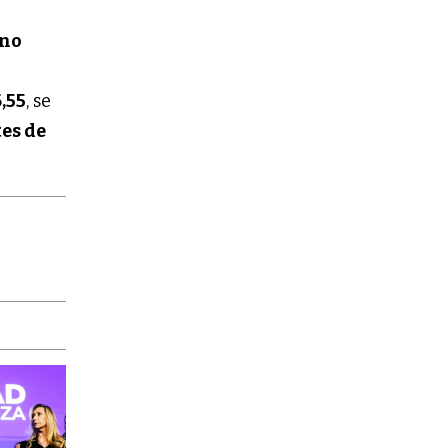
rno
,55
, se
es de