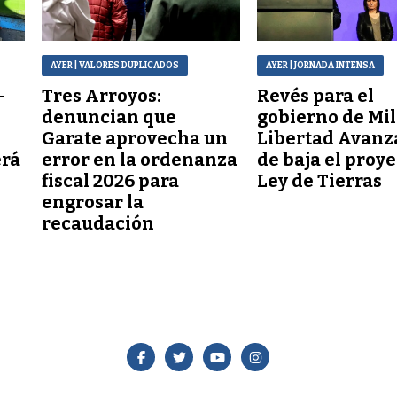
AYER
| VALORES DUPLICADOS
AYER
| JORNADA INTENSA
–
Tres Arroyos:
Revés para el
denuncian que
gobierno de Mil
Garate aprovecha un
Libertad Avanz
erá
error en la ordenanza
de baja el proy
fiscal 2026 para
Ley de Tierras
engrosar la
recaudación