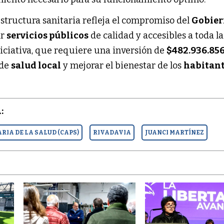
estructura sanitaria refleja el compromiso del
Gobie
ar
servicios públicos
de calidad y accesibles a toda la
iciativa, que requiere una inversión de
$482.936.856
 de
salud local
y mejorar el bienestar de los
habitant
:
RIA DE LA SALUD (CAPS)
RIVADAVIA
JUANCI MARTÍNEZ