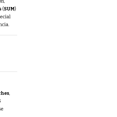
ón,
s
(
SUM
)
ecial
ncia.
ches
,
S
se