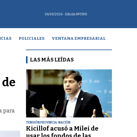
06/08/2026
- Edición Nº3598
CIAS
POLICIALES
VENTANA EMPRESARIAL
LAS MÁS LEÍDAS
 de
1
a para
TENSIÓN PROVINCIA-NACIÓN
Kicillof acusó a Milei de
usar los fondos de las