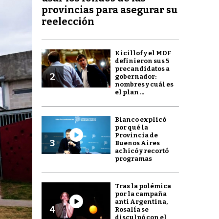
provincias para asegurar su
reelección
Kicillof y el MDF
definieron sus 5
precandidatos a
2
gobernador:
nombres y cuál es
el plan ...
Bianco explicó
por qué la
Provincia de
3
Buenos Aires
achicó y recortó
programas
Tras la polémica
por la campaña
anti Argentina,
4
Rosalía se
disculpó con el