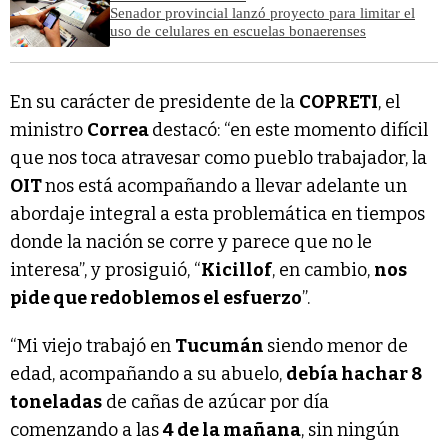
Senador provincial lanzó proyecto para limitar el
uso de celulares en escuelas bonaerenses
En su carácter de presidente de la
COPRETI
, el
ministro
Correa
destacó: “en este momento difícil
que nos toca atravesar como pueblo trabajador, la
OIT
nos está acompañando a llevar adelante un
abordaje integral a esta problemática en tiempos
donde la nación se corre y parece que no le
interesa”, y prosiguió, “
Kicillof
, en cambio,
nos
pide que redoblemos el esfuerzo
”.
“Mi viejo trabajó en
Tucumán
siendo menor de
edad, acompañando a su abuelo,
debía hachar 8
toneladas
de cañas de azúcar por día
comenzando a las
4 de la mañana
, sin ningún