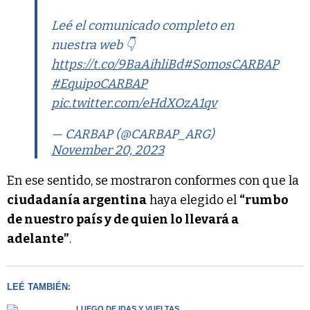
Leé el comunicado completo en
nuestra web 👇
https://t.co/9BaAihliBd
#SomosCARBAP
#EquipoCARBAP
pic.twitter.com/eHdXOzA1qv
— CARBAP (@CARBAP_ARG)
November 20, 2023
En ese sentido, se mostraron conformes con que la
ciudadanía argentina
haya elegido el
“rumbo
de nuestro país y de quien lo llevará a
adelante”
.
LEÉ TAMBIÉN:
LUEGO DE IDAS Y VUELTAS