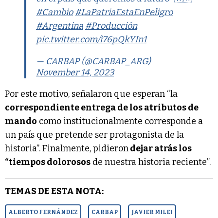
#Cambio
#LaPatriaEstaEnPeligro
#Argentina
#Producción
pic.twitter.com/i76pQkYIn1
— CARBAP (@CARBAP_ARG)
November 14, 2023
Por este motivo, señalaron que esperan “la
correspondiente entrega de los atributos de
mando
como institucionalmente corresponde a
un país que pretende ser protagonista de la
historia”. Finalmente, pidieron
dejar atrás los
“tiempos dolorosos
de nuestra historia reciente”.
TEMAS DE ESTA NOTA:
ALBERTO FERNÁNDEZ
CARBAP
JAVIER MILEI