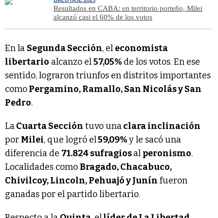
Resultados en CABA: en territorio porteño, Milei
alcanzó casi el 60% de los votos
En la
Segunda Sección
, el
economista
libertario
alcanzo el
57,05%
de los votos. En ese
sentido, lograron triunfos en distritos importantes
como
Pergamino, Ramallo, San Nicolás y San
Pedro
.
La
Cuarta Sección
tuvo una
clara inclinación
por
Milei
, que logró el
59,09%
y le sacó una
diferencia de
71.824 sufragios
al
peronismo
.
Localidades como
Bragado, Chacabuco,
Chivilcoy, Lincoln, Pehuajó y Junín
fueron
ganadas por el partido libertario.
Respecto a la
Quinta
, el
líder de La Libertad