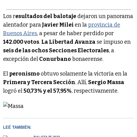
Los r
esultados del balotaje
dejaron un panorama
alentador para
Javier Milei
en la
provincia de
Buenos Aires
, a pesar de haber perdido por
142.000 votos
.
La Libertad Avanza
se impuso en
seis de las ochos Secciones Electorales
, a
excepción del
Conurbano
bonaerense.
El
peronismo
obtuvo solamente la victoria en la
Primera y Tercera Sección
. Allí,
Sergio Massa
logró el
50,73% y el 57,95%
, respectivamente.
LEÉ TAMBIÉN:
BALOTAJE 2023