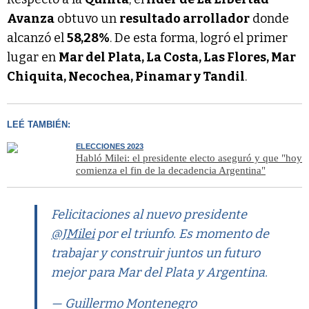
Avanza
obtuvo un
resultado arrollador
donde
alcanzó el
58,28%
. De esta forma, logró el primer
lugar en
Mar del Plata, La Costa, Las Flores, Mar
Chiquita, Necochea, Pinamar y Tandil
.
LEÉ TAMBIÉN:
ELECCIONES 2023
Habló Milei: el presidente electo aseguró y que "hoy
comienza el fin de la decadencia Argentina"
Felicitaciones al nuevo presidente
@JMilei
por el triunfo. Es momento de
trabajar y construir juntos un futuro
mejor para Mar del Plata y Argentina.
— Guillermo Montenegro