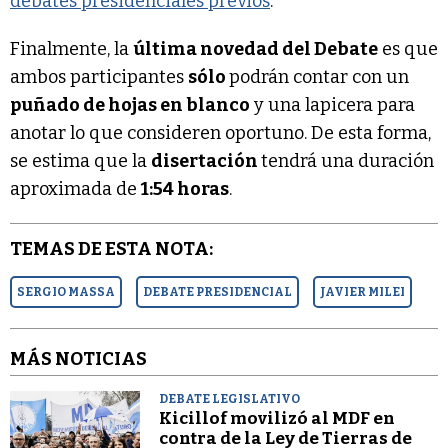
debates presidenciales previos
.
Finalmente, la
última novedad del Debate
es que
ambos participantes
sólo
podrán contar con un
puñado de hojas en blanco
y una lapicera para
anotar lo que consideren oportuno. De esta forma,
se estima que la
disertación
tendrá una duración
aproximada de
1:54 horas
.
TEMAS DE ESTA NOTA:
SERGIO MASSA
DEBATE PRESIDENCIAL
JAVIER MILEI
MÁS NOTICIAS
DEBATE LEGISLATIVO
Kicillof movilizó al MDF en
contra de la Ley de Tierras de