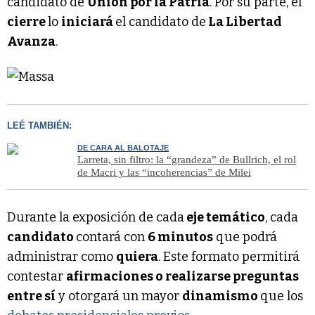
candidato de
Unión por la Patria
. Por su parte, el
cierre
lo
iniciará
el candidato de
La Libertad
Avanza
.
LEÉ TAMBIÉN:
DE CARA AL BALOTAJE
Larreta, sin filtro: la “grandeza” de Bullrich, el rol
de Macri y las “incoherencias” de Milei
Durante la exposición de cada
eje temático
, cada
candidato
contará con
6 minutos
que podrá
administrar como
quiera
. Este formato permitirá
contestar
afirmaciones o realizarse preguntas
entre sí
y otorgará un mayor
dinamismo
que los