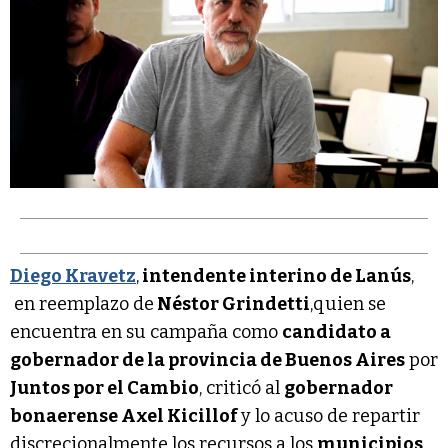
Diego Kravetz
,
intendente interino de Lanús
,
en reemplazo de
Néstor Grindetti
,quien se
encuentra en su campaña como
candidato a
gobernador de la provincia de Buenos Aires
por
Juntos por el Cambio
, criticó al
gobernador
bonaerense Axel Kicillof
y lo acuso de repartir
discrecionalmente los recursos a los
municipios
.