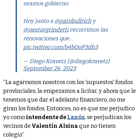
seamos gobierno.
Hoy junto a
@patobullrich
y
@nestorgrindetti
recorrimos las
renovaciones que…
pic.twitter.com/b4bOoP3dh3
— Diego Kravetz (@diegokravetz)
September 26, 2023
“La agarramos nosotros con los 'supuestos' fondos
provinciales, la empezamos a licitar, y ahora que le
tenemos que dar el adelanto financiero, no me
giran los fondos. Entonces, no es que me perjudico
yo como
intendente de
Lanús
, se perjudican los
vecinos de
Valentín Alsina
que no tienen
colegio”.