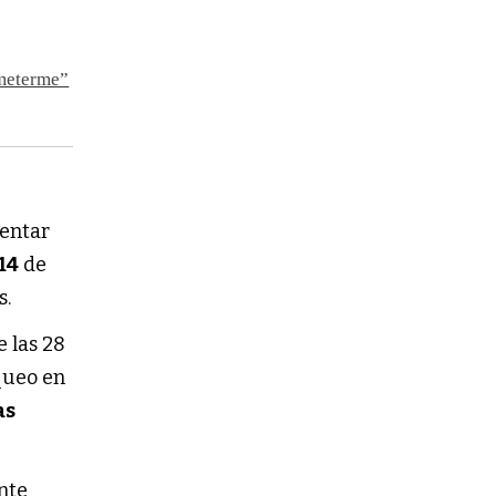
 meterme”
tentar
-14
de
s.
 las 28
queo en
as
nte