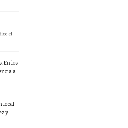
dice el
. En los
encia a
n local
ez y