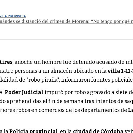
N LA PROVINCIA
nández se distanció del crimen de Morena: “No tengo por qué
Aires
, anoche un hombre fue detenido acusado de in
 cuatro personas a un almacén ubicado en la
villa 1-11
odalidad de "robo piraña", informaron fuentes policiale
 el
Poder Judicial
imputó por robo agravado a siete de
do aprehendidas el fin de semana tras intentos de sa
riores robos en comercios de los departamentos de
L
a la
Policía provincial
, en la
ciudad de Córdoba
vei