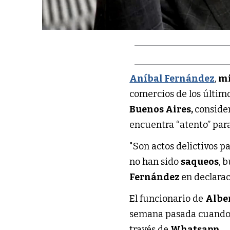
Aníbal Fernández
,
mi
comercios de los últim
Buenos Aires,
conside
encuentra “atento” para
"Son actos delictivos p
no han sido
saqueos
, 
Fernández
en declara
El funcionario de
Albe
semana pasada cuando i
través de
Whatsapp
.