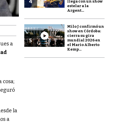
4
llega con un show
estelar a la
Argent...
Milo J confirmó un
show en Córdoba:
cierra su gira
5
mundial 2026 en
ques a
el Mario Alberto
Kemp...
dad
a cosa;
aseguró
esde la
os a