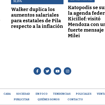
32,25%
Katopodis se s
Walker duplica los
la agenda feder
aumentos salariales
a
Kicillof: visitó
para estatales de Pila
Mendoza con u
respecto a la inflación
fuerte mensaje
Milei
CABA
SOCIEDAD
EN FOCO
TENDENCIAS
POLICIALES
VENT
PUBLICITAR
QUIÉNES SOMOS
CONTACTO