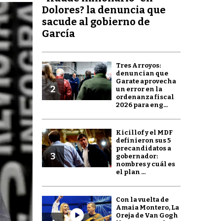
Dolores? la denuncia que
sacude al gobierno de
García
Tres Arroyos:
denuncian que
Garate aprovecha
2
un error en la
ordenanza fiscal
2026 para eng...
Kicillof y el MDF
definieron sus 5
precandidatos a
3
gobernador:
nombres y cuál es
el plan ...
Con la vuelta de
Amaia Montero, La
Oreja de Van Gogh