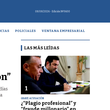
08/08/2026
- Edición Nº3600
CIAS
POLICIALES
VENTANA EMPRESARIAL
LAS MÁS LEÍDAS
ón”
1
días
la
GRAVE ACUSACIÓN
¿“Plagio profesional” y
“fraude millonario” en