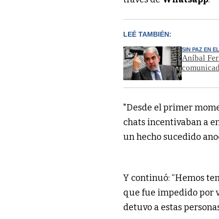
LEÉ TAMBIÉN:
SIN PAZ EN E
Aníbal Fer
comunicad
"Desde el primer momen
chats incentivaban a en
un hecho sucedido anoc
Y continuó: “Hemos ten
que fue impedido por v
detuvo a estas personas