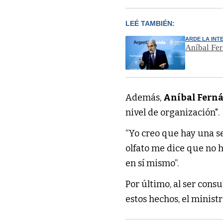
LEÉ TAMBIÉN:
ARDE LA INT
Aníbal Fer
Además,
Aníbal Fern
nivel de organización".
“Yo creo que hay una s
olfato me dice que no 
en sí mismo”.
Por último, al ser consu
estos hechos, el ministro