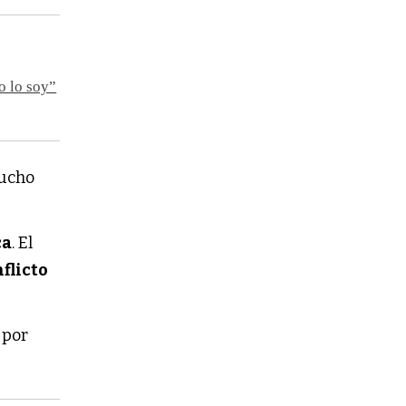
o lo soy”
mucho
ca
. El
flicto
por