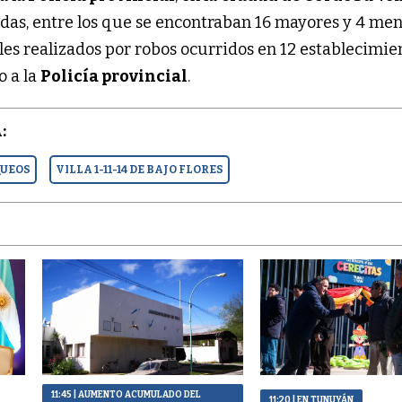
das, entre los que se encontraban 16 mayores y 4 men
les realizados por robos ocurridos en 12 establecimie
o a la
Policía provincial
.
:
UEOS
VILLA 1-11-14 DE BAJO FLORES
11:45
| AUMENTO ACUMULADO DEL
11:20
| EN TUNUYÁN