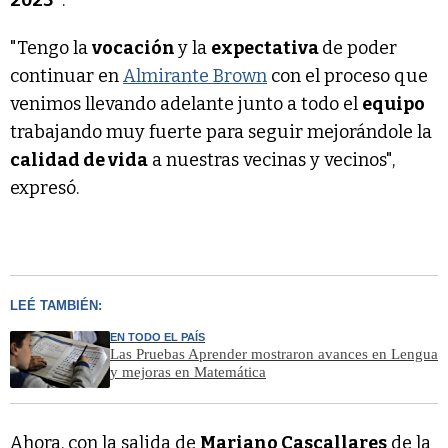
"Tengo la
vocación
y la
expectativa
de poder
continuar en
Almirante Brown
con el proceso que
venimos llevando adelante junto a todo el
equipo
trabajando muy fuerte para seguir mejorándole la
calidad de vida
a nuestras vecinas y vecinos",
expresó.
LEÉ TAMBIÉN:
EN TODO EL PAÍS
Las Pruebas Aprender mostraron avances en Lengua
y mejoras en Matemática
Ahora, con la salida de
Mariano Cascallares
de la