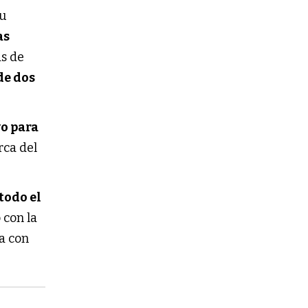
su
as
ás de
de dos
vo para
rca del
todo el
 con la
a con