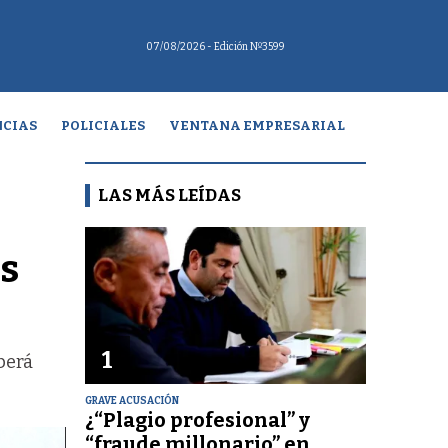
07/08/2026
- Edición Nº3599
CIAS
POLICIALES
VENTANA EMPRESARIAL
LAS MÁS LEÍDAS
os
1
berá
GRAVE ACUSACIÓN
¿“Plagio profesional” y
“fraude millonario” en