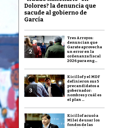
Dolores? la denuncia que
sacude al gobierno de
García
Tres Arroyos:
denuncian que
Garate aprovecha
2
un error en la
ordenanza fiscal
2026 para eng...
Kicillof y el MDF
definieron sus 5
precandidatos a
3
gobernador:
nombres y cuál es
el plan ...
Kicillof acusó a
Milei de usar los
fondos de las