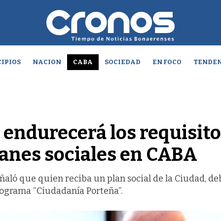
IPIOS
NACION
CABA
SOCIEDAD
EN FOCO
TENDEN
 endurecerá los requisit
lanes sociales en CABA
eñaló que quien reciba un plan social de la Ciudad, de
programa “Ciudadanía Porteña”.