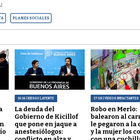
:
TA
PLANES SOCIALES
16:16
| RIESGO LATENTE
17:58
| VIDEOS IMPACTANTES
a
La deuda del
Robo en Merlo:
Gobierno de Kicillof
balearon al car
ón
que pone en jaque a
le pegaron a la 
lío
anestesiólogos:
y la mujer los c
conflicto en alza y
con una cuchill