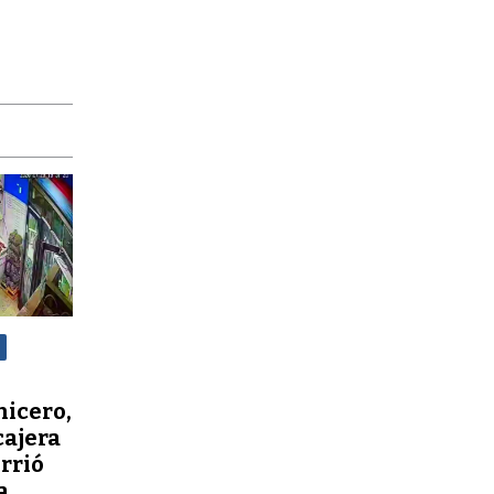
nicero,
cajera
orrió
a