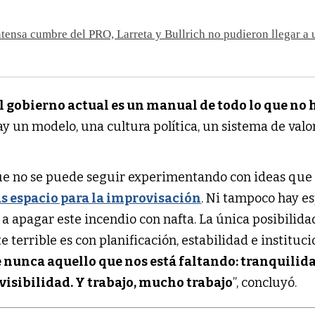
ntensa cumbre del PRO, Larreta y Bullrich no pudieron llegar a 
l gobierno actual es un manual de todo lo que no 
ay un modelo, una cultura política, un sistema de valo
ue no se puede seguir experimentando con ideas que
s espacio para la improvisación
. Ni tampoco hay e
 a apagar este incendio con nafta. La única posibilida
e terrible es con planificación, estabilidad e instituci
nunca aquello que nos está faltando: tranquilida
visibilidad. Y trabajo, mucho trabajo
”, concluyó.