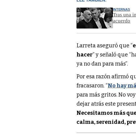
LEÉ TAMBIÉN:
INTERNAS
Tras una i
acuerdo
Larreta aseguró que “
e
hacer
” y señaló que “h
ya no dan para más”.
Por esa razón afirmó q
fracasaron. “
No hay má
para más gritos. No voy
dejar atrás este present
Necesitamos más que 
calma, serenidad, pre