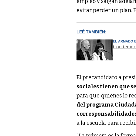
empleo y salgan adelan
evitar perder un plan. E
LEÉ TAMBIÉN:
EL ARMADO 
Con temor 
El precandidato a presi
sociales tienen que s
para que quienes lo re
del programa Ciudad
corresponsabilidade
a la escuela para recibi
“La primera es la form