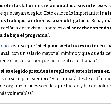
as ofertas laborales relacionadas a sus intereses
, 
sos que hayan elegido. Esto es lo más importante:
ir a l
los trabajos también va a ser obligatorio
. Si hay m
ficación a entrevistas laborales o
si se rechazan más 
da de baja el programa
".
rteño
sostuvo que “
si el plan social no es un incenti
ormal
, con un salario mayor al mínimo y que queda ce
tiene que cortar porque no incentiva el trabajo”.
si es elegido presidente replicará este sistema en 
es no sean para siempre” y terminará desde el día uno
de organizaciones sociales que lucran y hacen polític
más vulnerables”.