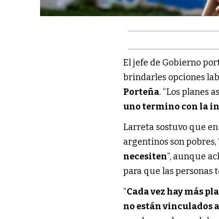
El jefe de Gobierno por
brindarles opciones lab
Porteña
. “Los planes 
uno termino con la 
Larreta sostuvo que en
argentinos son pobres, 
necesiten
”, aunque ac
para que las personas 
“
Cada vez hay más pla
no están vinculados a