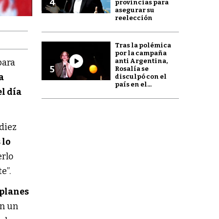
4
provincias para
asegurar su
reelección
Tras la polémica
por la campaña
anti Argentina,
para
5
Rosalía se
a
disculpó con el
país en el...
el día
diez
 lo
erlo
e”.
 planes
en un