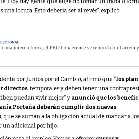
te. Hoy hay gente que elige no tomar un trabajo form
s una locura. Esto debería ser al revés”, explicó.
ELECTORAL
a una interna feroz, el PRO bonaerense se reunirá con Larreta y
dente por Juntos por el Cambio, afirmó que “
los plan
er directos
, temporales y deben tener una contrapres
ciben puedan vivir mejor” y
anunció que los benefic
anía Porteña deberán cumplir dos nuevas
s
, que se suman a la obligación actual de mandar a los
r un adicional por hijo.
ación para el empleo. Vamos a ofrecer
cursos y