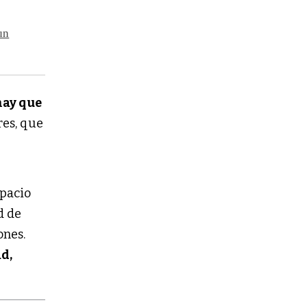
un
hay que
res, que
spacio
d de
ones.
d,