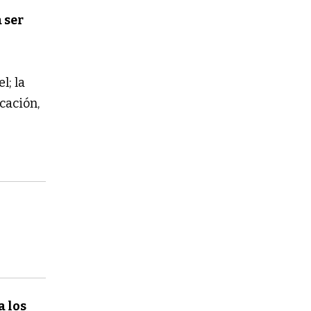
 ser
l; la
cación,
a los