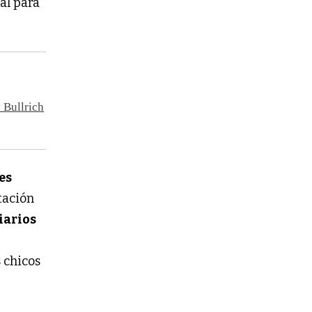
al para
 Bullrich
es
tación
iarios
 chicos