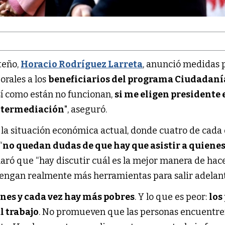
teño,
Horacio Rodríguez Larreta
, anunció medidas 
orales a los
beneficiarios del programa Ciudadaní
así como están no funcionan,
si me eligen presidente 
intermediación
", aseguró.
 la situación económica actual, donde cuatro de cada 
“
no quedan dudas de que hay que asistir a quienes
laró que “hay discutir cuál es la mejor manera de hac
tengan realmente más herramientas para salir adelant
nes y cada vez hay más pobres
. Y lo que es peor:
los
l trabajo
. No promueven que las personas encuentr