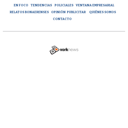
EN FOCO
TENDENCIAS
POLICIALES
VENTANA EMPRESARIAL
RELATOS BONAERENSES
OPINIÓN
PUBLICITAR
QUIÉNES SOMOS
CONTACTO
Tweet
Share this selection