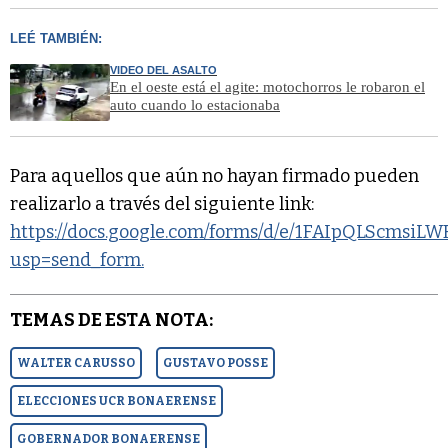
LEÉ TAMBIÉN:
VIDEO DEL ASALTO
En el oeste está el agite: motochorros le robaron el
auto cuando lo estacionaba
Para aquellos que aún no hayan firmado pueden
realizarlo a través del siguiente link:
https://docs.google.com/forms/d/e/1FAIpQLScms
usp=send_form.
TEMAS DE ESTA NOTA:
WALTER CARUSSO
GUSTAVO POSSE
ELECCIONES UCR BONAERENSE
GOBERNADOR BONAERENSE