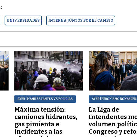
:
UNIVERSIDADES
INTERNA JUNTOS POR EL CAMBIO
AYER
| MANIFESTANTES VS POLICÍAS
AYER
| PERONISMO BONAEREN
Máxima tensión:
La Liga de
a
camiones hidrantes,
Intendentes mo
gas pimienta e
volumen polític
incidentes a las
Congreso y refo