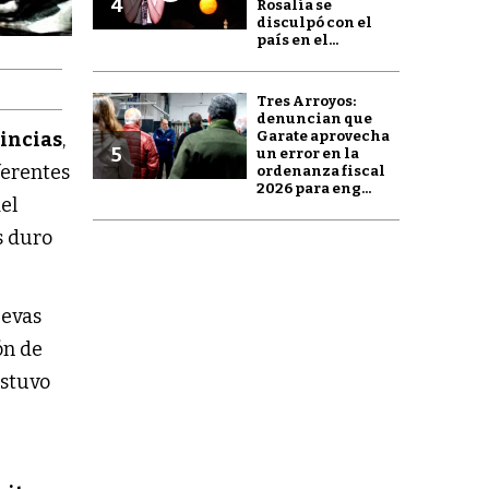
4
Rosalía se
disculpó con el
país en el...
Tres Arroyos:
denuncian que
Garate aprovecha
incias
,
5
un error en la
ferentes
ordenanza fiscal
2026 para eng...
del
s duro
uevas
ón de
estuvo