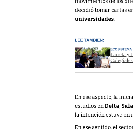
movimientos de los dife
decidió tomar cartas e
universidades
.
LEÉ TAMBIÉN:
ECOSISTEMA
Larreta y 
Colegiales
En ese aspecto, la inic
estudios en
Delta
,
Sala
la intención estuvo en 
En ese sentido, el secto