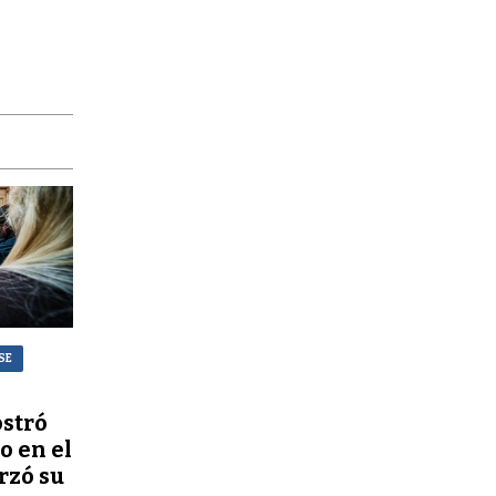
SE
stró
o en el
rzó su