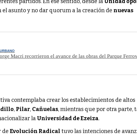
rentes partidos. En ese sentido, desde la
Unidad opo
n el asunto y no dar quorum a la creación de
nuevas
 URBANO
Jorge Macri recorrieron el avance de las obras del Parque Ferrov
iativa contemplaba crear los establecimientos de altos
dillo
,
Pilar
,
Cañuelas
, mientras que por otra parte,
nacionalizar la
Universidad de Ezeiza
.
r de
Evolución Radical
tuvo las intenciones de avanz