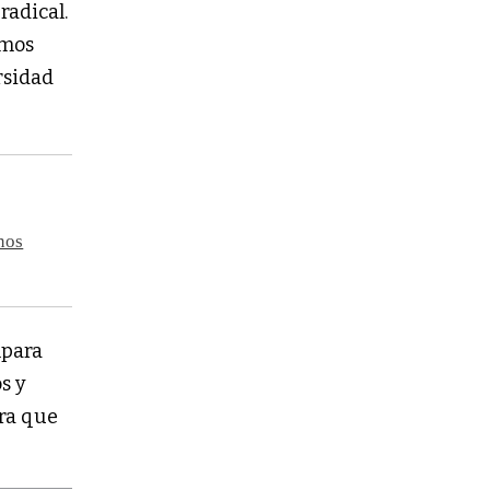
radical.
emos
rsidad
nos
mpara
s y
ara que