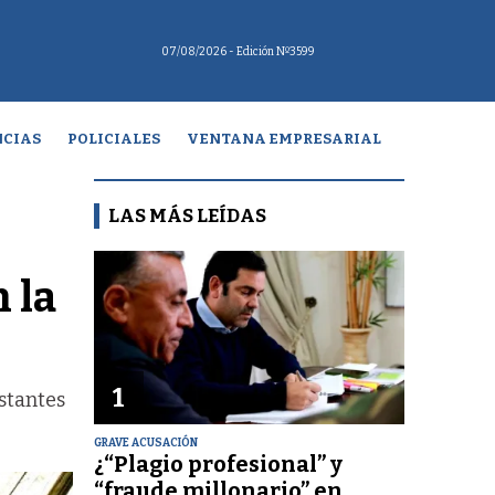
07/08/2026
- Edición Nº3599
CIAS
POLICIALES
VENTANA EMPRESARIAL
LAS MÁS LEÍDAS
n la
1
stantes
GRAVE ACUSACIÓN
¿“Plagio profesional” y
“fraude millonario” en