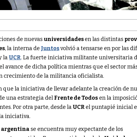
aciones de nuevas
universidades
en las distintas
prov
es
, la interna de
Juntos
volvió a tensarse en por las di
y la
UCR
. La fuerte iniciativa militante universitaria 
l avance de dicha política mientras que el sector má
 crecimiento de la militancia oficialista.
n que la iniciativa de llevar adelante la creación de n
de una estrategia del
Frente de Todos
en la imposici
tes. Por otra parte, desde la
UCR
el puntapié inicial 
a iniciativa.
a argentina
se encuentra muy expectante de los