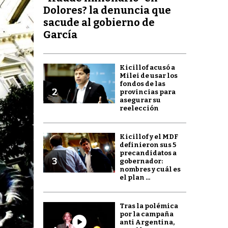
Dolores? la denuncia que
sacude al gobierno de
García
Kicillof acusó a
Milei de usar los
fondos de las
2
provincias para
asegurar su
reelección
Kicillof y el MDF
definieron sus 5
precandidatos a
3
gobernador:
nombres y cuál es
el plan ...
Tras la polémica
por la campaña
anti Argentina,