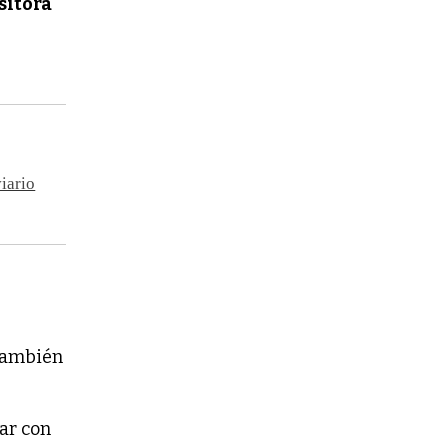
sitora
iario
 también
ar con