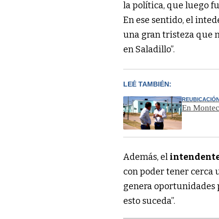
la política, que luego f
En ese sentido, el inte
una gran tristeza que 
en Saladillo”.
LEÉ TAMBIÉN:
REUBICACIÓ
En Monteca
Además, el
intendent
con poder tener cerca 
genera oportunidades p
esto suceda”.