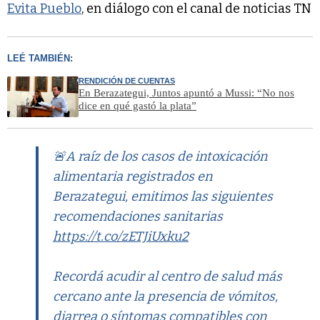
Evita Pueblo
, en diálogo con el canal de noticias TN
LEÉ TAMBIÉN:
RENDICIÓN DE CUENTAS
En Berazategui, Juntos apuntó a Mussi: “No nos
dice en qué gastó la plata”
🚨A raíz de los casos de intoxicación
alimentaria registrados en
Berazategui, emitimos las siguientes
recomendaciones sanitarias
https://t.co/zETJiUxku2
Recordá acudir al centro de salud más
cercano ante la presencia de vómitos,
diarrea o síntomas compatibles con