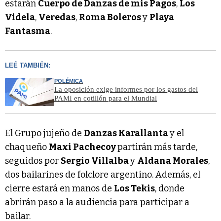
estarán
Cuerpo de Danzas de mis Pagos
,
Los
Videla
,
Veredas
,
Roma Boleros
y
Playa
Fantasma
.
LEÉ TAMBIÉN:
POLÉMICA
La oposición exige informes por los gastos del
PAMI en cotillón para el Mundial
El Grupo jujeño de
Danzas Karallanta
y el
chaqueño
Maxi Pachecoy
partirán más tarde,
seguidos por
Sergio Villalba
y
Aldana Morales
,
dos bailarines de folclore argentino. Además, el
cierre estará en manos de
Los Tekis
, donde
abrirán paso a la audiencia para participar a
bailar.