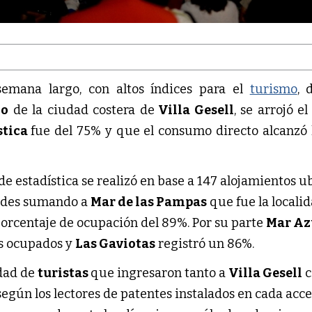
emana largo, con altos índices para el
turismo
, 
mo
de la ciudad costera de
Villa Gesell
, se arrojó e
stica
fue del 75% y que el consumo directo alcanzó 
e estadística se realizó en base a 147 alojamientos u
idades sumando a
Mar de las Pampas
que fue la locali
porcentaje de ocupación del 89%. Por su parte
Mar Az
s ocupados y
Las Gaviotas
registró un 86%.
idad de
turistas
que ingresaron tanto a
Villa Gesell
c
 según los lectores de patentes instalados en cada acce