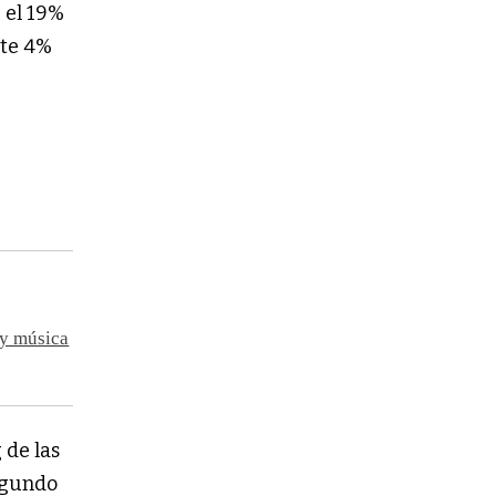
 el 19%
nte 4%
%
 y música
 de las
egundo