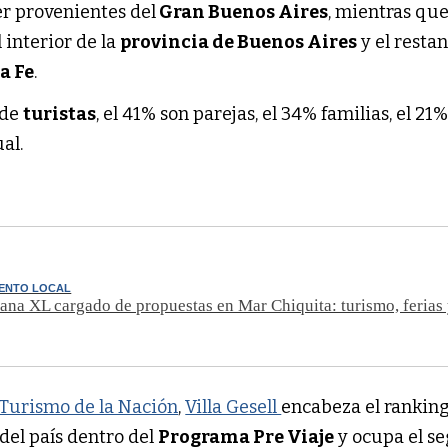
er provenientes del
Gran Buenos Aires
, mientras que
l interior de la
provincia de Buenos Aires
y el resta
a Fe
.
 de
turistas
, el 41% son parejas, el 34% familias, el 21
al.
IENTO LOCAL
ana XL cargado de propuestas en Mar Chiquita: turismo, ferias
 Turismo de la Nación
,
Villa Gesell
encabeza el ranking
del país dentro del
Programa Pre Viaje
y ocupa el s