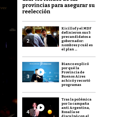
provincias para asegurar su
reelección
Kicillof y el MDF
definieron sus 5
precandidatos a
2
gobernador:
nombres y cuál es
el plan ...
Bianco explicó
por qué la
Provincia de
3
Buenos Aires
achicó y recortó
programas
Tras la polémica
por la campaña
anti Argentina,
4
Rosalía se
disculpó con el