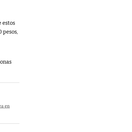
 estos
0 pesos,
sonas
ra en