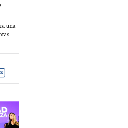
e
ra una
intas
ES