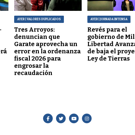
AYER
| VALORES DUPLICADOS
AYER
| JORNADA INTENSA
–
Tres Arroyos:
Revés para el
denuncian que
gobierno de Mil
Garate aprovecha un
Libertad Avanz
erá
error en la ordenanza
de baja el proy
fiscal 2026 para
Ley de Tierras
engrosar la
recaudación