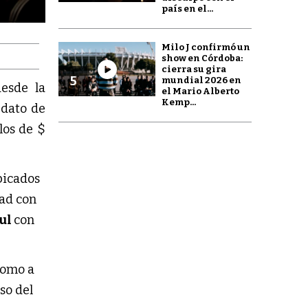
país en el...
Milo J confirmó un
show en Córdoba:
cierra su gira
5
mundial 2026 en
desde la
el Mario Alberto
Kemp...
l dato de
los de $
bicados
dad con
ul
con
omo a
so del