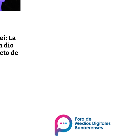
ei: La
a dio
ecto de