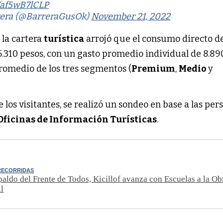
m/af5wB7lCLP
rera (@BarreraGusOk)
November 21, 2022
 la cartera
turística
arrojó que el consumo directo de
76.310 pesos, con un gasto promedio individual de 8.89
promedio de los tres segmentos (
Premium
,
Medio
y
 los visitantes, se realizó un sondeo en base a las per
Oficinas de Información Turísticas
.
RECORRIDAS
spaldo del Frente de Todos, Kicillof avanza con Escuelas a la Ob
ll