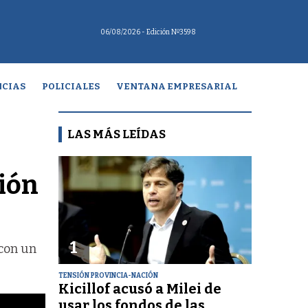
06/08/2026
- Edición Nº3598
CIAS
POLICIALES
VENTANA EMPRESARIAL
LAS MÁS LEÍDAS
ción
1
 con un
TENSIÓN PROVINCIA-NACIÓN
Kicillof acusó a Milei de
usar los fondos de las