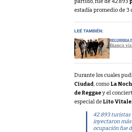
partido, fue de 42.893
estadía promedio de 3 d
LEÉ TAMBIÉN:
RECORRIDA P
Bianco visi
Durante los cuales pudi
Ciudad
, como
La Noch
de Reggae
y el concie
especial de
Lito Vitale
42.893 turistas 
inyectaron más 
ocupación fue de