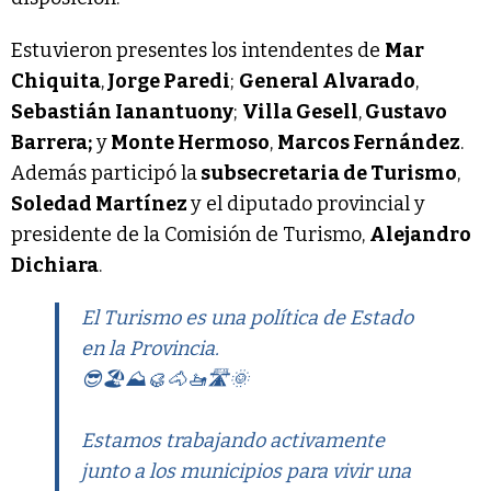
Estuvieron presentes los intendentes de
Mar
Chiquita
,
Jorge Paredi
;
General Alvarado
,
Sebastián Ianantuony
;
Villa Gesell
,
Gustavo
Barrera;
y
Monte Hermoso
,
Marcos Fernández
.
Además participó la
subsecretaria de Turismo
,
Soledad Martínez
y el diputado provincial y
presidente de la Comisión de Turismo,
Alejandro
Dichiara
.
El Turismo es una política de Estado
en la Provincia.
😎🏖️⛰️🥮🐴🚤🛣️🌞
Estamos trabajando activamente
junto a los municipios para vivir una