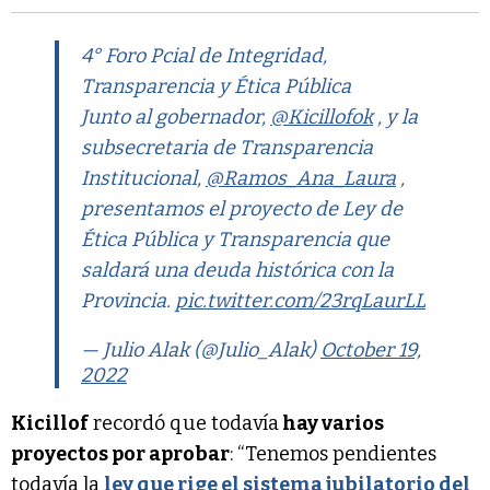
4° Foro Pcial de Integridad,
Transparencia y Ética Pública
Junto al gobernador,
@Kicillofok
, y la
subsecretaria de Transparencia
Institucional,
@Ramos_Ana_Laura
,
presentamos el proyecto de Ley de
Ética Pública y Transparencia que
saldará una deuda histórica con la
Provincia.
pic.twitter.com/23rqLaurLL
— Julio Alak (@Julio_Alak)
October 19,
2022
Kicillof
recordó que todavía
hay varios
proyectos por aprobar
: “Tenemos pendientes
todavía la
ley que rige el sistema jubilatorio del