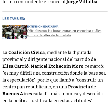
forma contundente el concejal
Jorge Villalba
.
LEÉ TAMBIÉN:
EXTENSIÓN EDUCATIVA
Oficializaron las horas extras en escuelas: cuáles
son los detalles de la medida
La
Coalición Cívica
, mediante la diputada
provincial y dirigente nacional del partido de
Elisa Carrió
,
Maricel Etchecoin Moro
, remarcó:
"es muy difícil una construcción donde la base sea
la especulación", por lo que llamó a "construir un
centro pan republicano, en una
Provincia
de
Buenos Aires
cada día más anomica y descreída
en la política, justificada en estas actitudes".