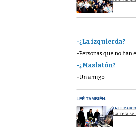
-¿La izquierda?
-Personas que no han 
-¿Maslatón?
-Un amigo.
LEÉ TAMBIÉN:
EN EL MARCO
Larreta se