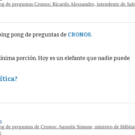
ng de preguntas Cronos: Ricardo Alessandro, intendente de Sal
 ping pong de preguntas de
CRONOS
.
ínima porción. Hoy es un elefante que nadie puede
ítica?
O
ng de preguntas de Cronos: Agustín Simone, ministro de Hábita
e