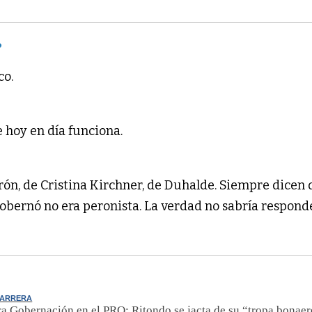
?
co.
e hoy en día funciona.
erón, de Cristina Kirchner, de Duhalde. Siempre dicen 
obernó no era peronista. La verdad no sabría respond
CARRERA
ra Gobernación en el PRO: Ritondo se jacta de su “tropa bonae