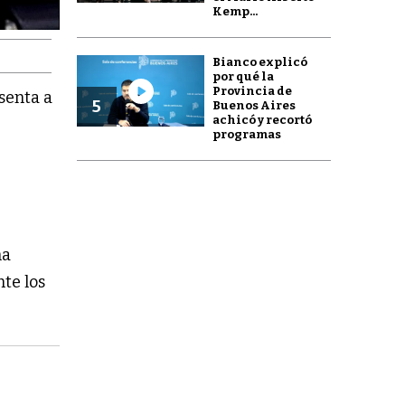
Kemp...
Bianco explicó
por qué la
Provincia de
senta a
5
Buenos Aires
achicó y recortó
programas
ma
nte los