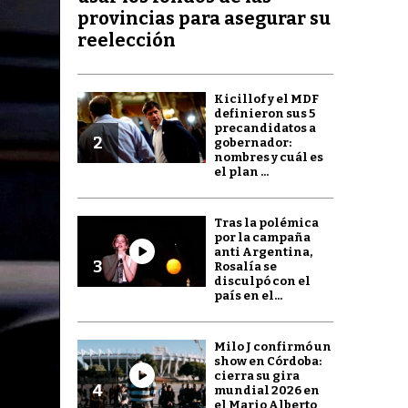
provincias para asegurar su
reelección
Kicillof y el MDF
definieron sus 5
precandidatos a
2
gobernador:
nombres y cuál es
el plan ...
Tras la polémica
por la campaña
anti Argentina,
3
Rosalía se
disculpó con el
país en el...
Milo J confirmó un
show en Córdoba:
cierra su gira
4
mundial 2026 en
el Mario Alberto