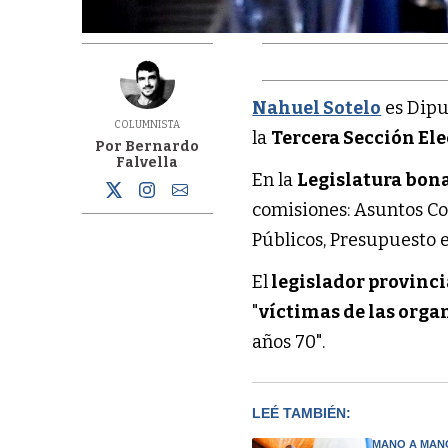
Nahuel Sotelo
es Dipu
COLUMNISTA
la
Tercera Sección Ele
Por Bernardo
Falvella
En la
Legislatura bon
comisiones: Asuntos Con
Públicos, Presupuesto 
El
legislador provinci
"
víctimas de las orga
años 70".
LEÉ TAMBIÉN:
MANO A MAN