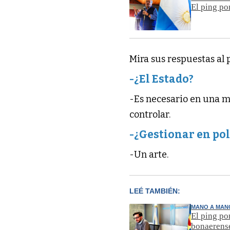
El ping po
Mira sus respuestas al
-¿El Estado?
-Es necesario en una m
controlar.
-¿Gestionar en pol
-Un arte.
LEÉ TAMBIÉN:
MANO A MAN
El ping po
bonaerens