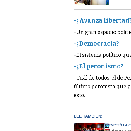
-¿Avanza libertad
-Un gran espacio políti
-¿Democracia?
-El sistema político qu
-¿El peronismo?
-Cuál de todos, el de P
último peronista que g
esto.
LEÉ TAMBIÉN:
EMPEZÓ LA 
Interna pa