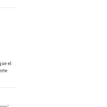
que el
erte
rense”