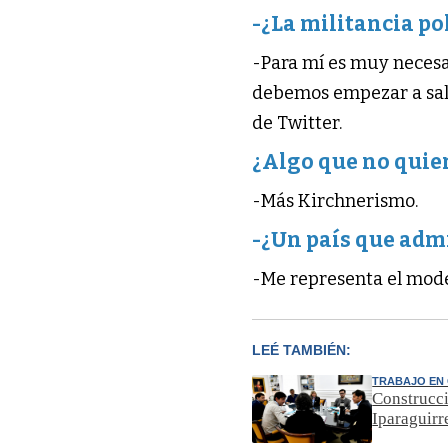
-¿La militancia po
-Para mí es muy necesa
debemos empezar a salir
de Twitter.
¿Algo que no quie
-Más Kirchnerismo.
-¿Un país que adm
-Me representa el model
LEÉ TAMBIÉN:
TRABAJO EN
Construcci
Iparaguirr