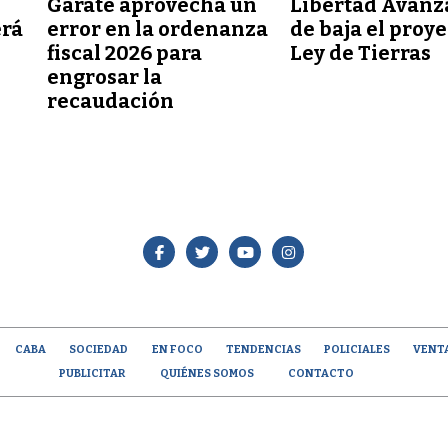
Garate aprovecha un
Libertad Avanz
erá
error en la ordenanza
de baja el proy
fiscal 2026 para
Ley de Tierras
engrosar la
recaudación
CABA
SOCIEDAD
EN FOCO
TENDENCIAS
POLICIALES
VENT
PUBLICITAR
QUIÉNES SOMOS
CONTACTO