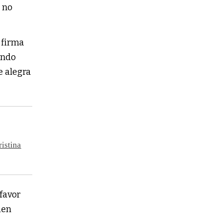
s no
a firma
ando
e alegra
ristina
favor
ien