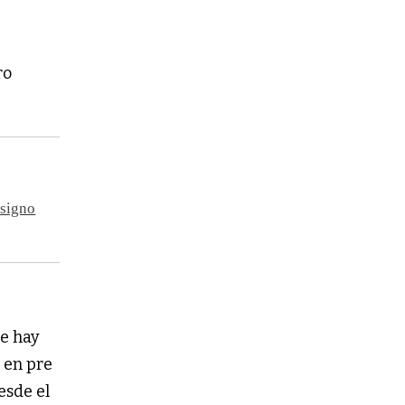
ro
“signo
e hay
 en pre
esde el