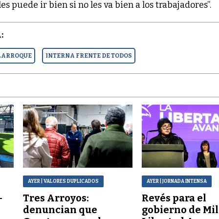
s puede ir bien si no les va bien a los trabajadores”.
:
LARROQUE
INTERNA FRENTE DE TODOS
AYER
| VALORES DUPLICADOS
AYER
| JORNADA INTENSA
–
Tres Arroyos:
Revés para el
denuncian que
gobierno de Mil