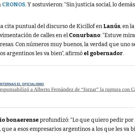
a
CRONOS
. Y sostuvieron: “Sin justicia social, lo demá
a cita puntual del discurso de Kicillof en
Lanús
, en l
vimentación de calles en el
Conurbano
: “Estuve mir
resas. Con números muy buenos, la verdad que uno s
s argentinos les va bien”, afirmó
el gobernador
.
INTERNAS EL OFICIALISMO
esponsabilizó a Alberto Fernández de “forzar” la ruptura con C
io bonaerense
profundizó: “Lo que quiero pedir por 
 que a esos empresarios argentinos a los que les va b