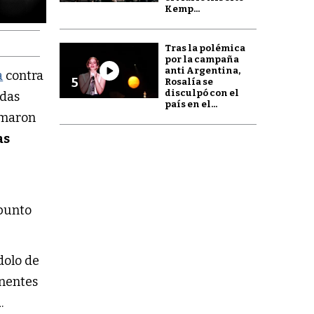
Kemp...
Tras la polémica
por la campaña
anti Argentina,
a
contra
5
Rosalía se
disculpó con el
idas
país en el...
umaron
as
 punto
dolo de
anentes
n
.