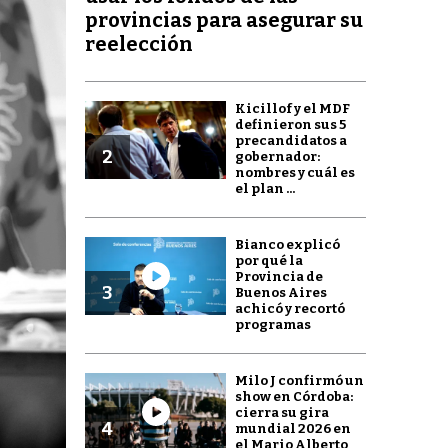
provincias para asegurar su
reelección
Kicillof y el MDF
definieron sus 5
precandidatos a
2
gobernador:
nombres y cuál es
el plan ...
Bianco explicó
por qué la
Provincia de
3
Buenos Aires
achicó y recortó
programas
Milo J confirmó un
show en Córdoba:
cierra su gira
4
mundial 2026 en
el Mario Alberto