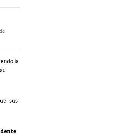
 de
yendo la
 su
que “sus
idente