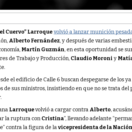
el Cuervo” Larroque
volvió a lanzar munición pesad
ión,
Alberto Fernández
, y después de varias embest
Economía,
Martín Guzmán
, en esta oportunidad se s
pares de Trabajo y Producción,
Claudio Moroni
y
Matí
te.
de el edificio de Calle 6 buscan despegarse de los ya
de sus ministros, insistiendo en que no se trata del
.
ñana
Larroque
volvió a cargar contra
Alberto
, acusán
zar la ruptura con
Cristina
”, llevando adelante “perm
” contra la figura de la
vicepresidenta de la Nació