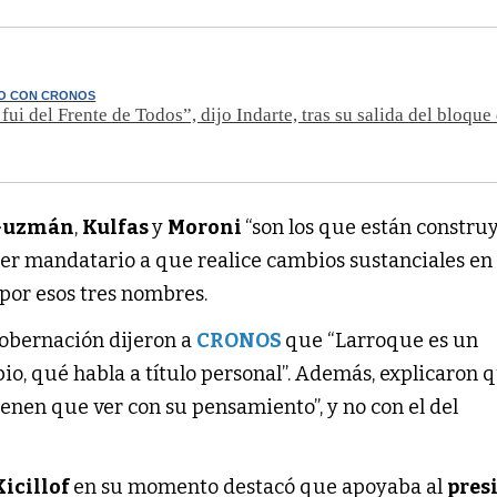
O CON CRONOS
fui del Frente de Todos”, dijo Indarte, tras su salida del bloque
Guzmán
,
Kulfas
y
Moroni
“son los que están constru
imer mandatario a que realice cambios sustanciales en
por esos tres nombres.
Gobernación dijeron a
CRONOS
que “Larroque es un
io, qué habla a título personal”. Además, explicaron 
tienen que ver con su pensamiento”, y no con el del
Kicillof
en su momento destacó que apoyaba al
pres