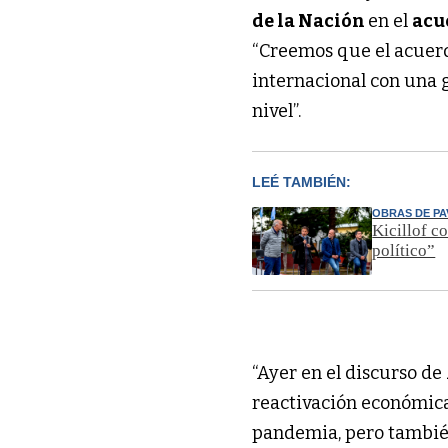
de la Nación
en el
acu
“Creemos que el acuerd
internacional con una 
nivel”.
LEÉ TAMBIÉN:
OBRAS DE PA
Kicillof co
político”
“Ayer en el discurso de
reactivación económic
pandemia, pero también