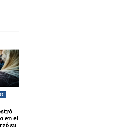
NSE
stró
o en el
rzó su