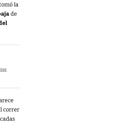
tomó la
aja
de
del
ense
arece
l correr
acadas