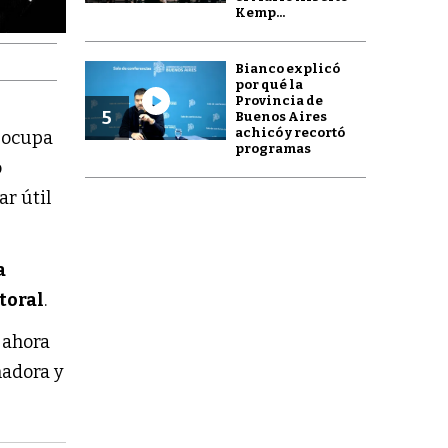
Kemp...
Bianco explicó
por qué la
Provincia de
5
Buenos Aires
achicó y recortó
reocupa
programas
ó
ar útil
a
toral
.
 ahora
nadora y