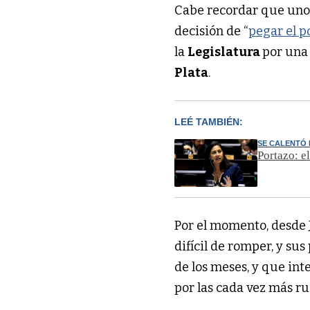
Cabe recordar que unos
decisión de “
pegar el p
la
Legislatura
por una 
Plata
.
LEÉ TAMBIÉN:
SE CALENTÓ 
Portazo: e
Por el momento, desde
difícil de romper, y su
de los meses, y que in
por las cada vez más ru