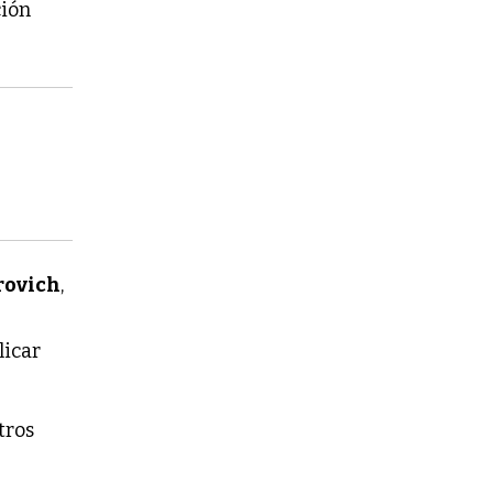
ción
.
rovich
,
e
licar
tros