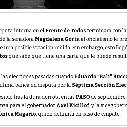
sputa interna en el
Frente de Todos
terminara con la
de la senadora
Magdalena Goris
, al oficialismo le p
e una posible votación reñida. Sin embargo, esto lleg
tos
que sabe que tiene una carta que le puede result
n las elecciones pasadas cuando
Eduardo “Bali” Bucc
última banca en disputa por la
Séptima Sección Elec
ible tras la dura derrota en las
PASO
de septiembre,
anza para el gobernador
Axel Kicillof
, y la vicegober
ónica Magario
, quien definiría en caso de empate.