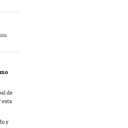
tima
smo
pal de
r esta
do y