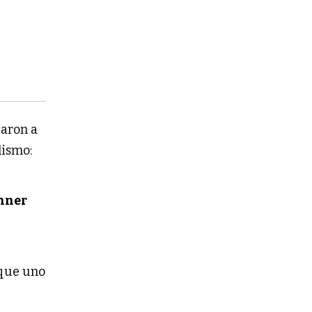
aron a
lismo:
hner
 que uno