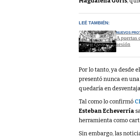
Magdalena Goris
, qu
LEÉ TAMBIÉN:
NUEVOS PR
A puertas 
sesión
Por lo tanto, ya desde 
presentó nunca en una 
quedaría en desventaja
Tal como lo confirmó
C
Esteban Echeverría
sa
herramienta como carta
Sin embargo, las noticia