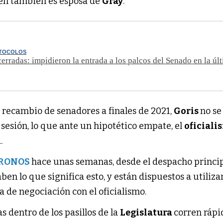
ien también es esposa de
Gray
.
OTOCOLOS
cerradas: impidieron la entrada a los palcos del Senado en la úl
el recambio de senadores a finales de 2021,
Goris
no se
sesión, lo que ante un hipotético empate, el
oficiali
.
RONOS
hace unas semanas, desde el despacho princi
ben lo que significa esto, y están dispuestos a utiliza
 de negociación con el oficialismo.
s dentro de los pasillos de la
Legislatura
corren rápi