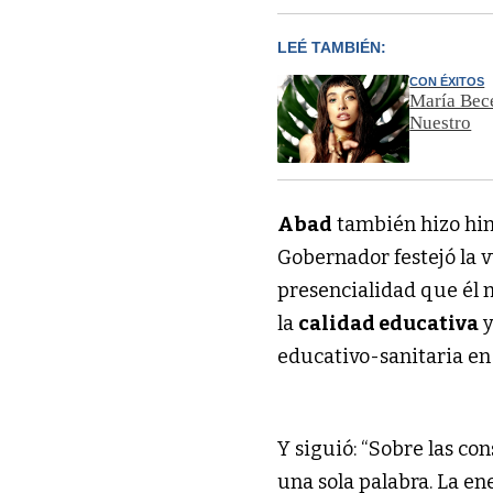
LEÉ TAMBIÉN:
CON ÉXITOS
María Bece
Nuestro
Abad
también hizo hinc
Gobernador festejó la v
presencialidad que él
la
calidad educativa
y
educativo-sanitaria en 
Y siguió: “Sobre las co
una sola palabra. La en