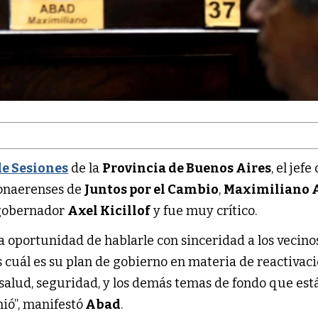
e Sesiones
de la
Provincia de Buenos Aires
, el jefe
onaerenses de
Juntos por el Cambio
,
Maximiliano 
 gobernador
Axel Kicillof
y fue muy crítico.
la oportunidad de hablarle con sinceridad a los vecinos
s cuál es su plan de gobierno en materia de reactivac
salud, seguridad, y los demás temas de fondo que est
ó”, manifestó
Abad
.