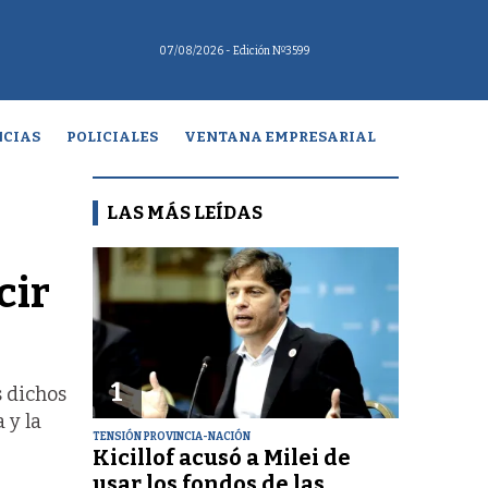
07/08/2026
- Edición Nº3599
CIAS
POLICIALES
VENTANA EMPRESARIAL
LAS MÁS LEÍDAS
cir
1
s dichos
 y la
TENSIÓN PROVINCIA-NACIÓN
Kicillof acusó a Milei de
usar los fondos de las