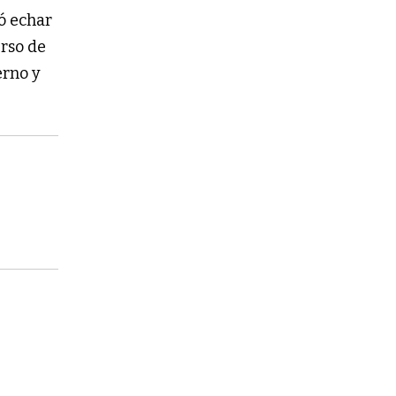
ió echar
urso de
erno y