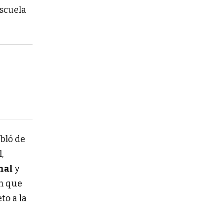
escuela
abló de
,
nal
y
én que
to a la