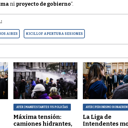
ama
ni
proyecto de gobierno
”.
:
NOS AIRES
KICILLOF APERTURA SESIONES
AYER
| MANIFESTANTES VS POLICÍAS
AYER
| PERONISMO BONAEREN
Máxima tensión:
La Liga de
a
camiones hidrantes,
Intendentes mo