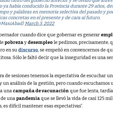
abló tanto del gobierno anterior y se olvidó que antes
do ya había conducido la Provincia durante 29 años, d
mpo y palabras en memoria selectiva del pasado y po
cas concretas en el presente y de cara al futuro.
@MaxiAbad)
March 3, 2022
obernador cuando dice que gobernar es generar
empl
 de
pobreza
y
desempleo
le pedimos, precisamente, 
ero en su
discurso
, se empeñó en convencernos de qu
tosa. Sólo le faltó decir que la inseguridad es una se
ra de sesiones tenemos la expectativa de escuchar un
 un análisis de la gestión, pero cuando escuchamos 
a a una
campaña de vacunación
que fue lenta, tardía
o de una
pandemia
que se llevó la vida de casi 125 mil
, es difícil mantener esas expectativas”.