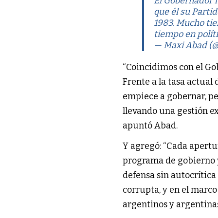
El Gobernador h
que él su Parti
1983. Mucho tie
tiempo en políti
— Maxi Abad (
“Coincidimos con el G
Frente a la tasa actual
empiece a gobernar, p
llevando una gestión exi
apuntó Abad.
Y agregó: “Cada apertu
programa de gobierno y
defensa sin autocrític
corrupta, y en el marc
argentinos y argentinas