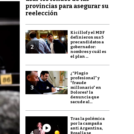
provincias para asegurar su
reelección
Kicillof y el MDF
definieron sus 5
precandidatos a
2
gobernador:
nombres y cuál es
el plan ...
¿“Plagio
profesional” y
“fraude
3
millonario” en
Dolores? la
denuncia que
sacude al...
Tras la polémica
por la campaña
anti Argentina,
4
Rosalía se