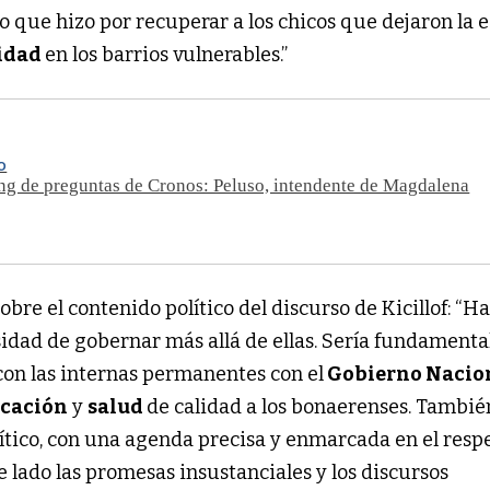
o que hizo por recuperar a los chicos que dejaron la 
idad
en los barrios vulnerables.”
O
ng de preguntas de Cronos: Peluso, intendente de Magdalena
obre el contenido político del discurso de Kicillof: “H
esidad de gobernar más allá de ellas. Sería fundamental
on las internas permanentes con el
Gobierno Nacio
cación
y
salud
de calidad a los bonaerenses. Tambi
lítico, con una agenda precisa y enmarcada en el respe
e lado las promesas insustanciales y los discursos