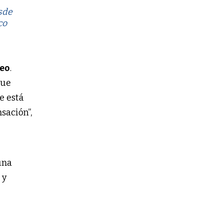
esde
co
eo
.
que
e está
nsación”,
una
 y