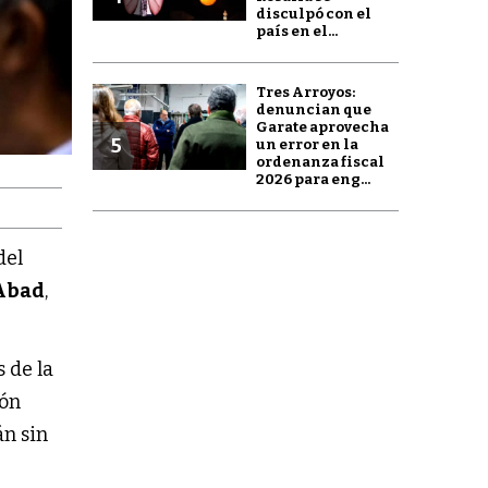
disculpó con el
país en el...
Tres Arroyos:
denuncian que
Garate aprovecha
5
un error en la
ordenanza fiscal
2026 para eng...
 del
Abad
,
 de la
ión
án sin