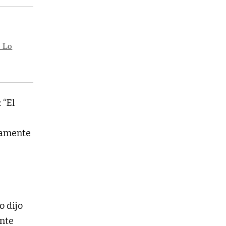
s Lo
 “El
iamente
o dijo
ente