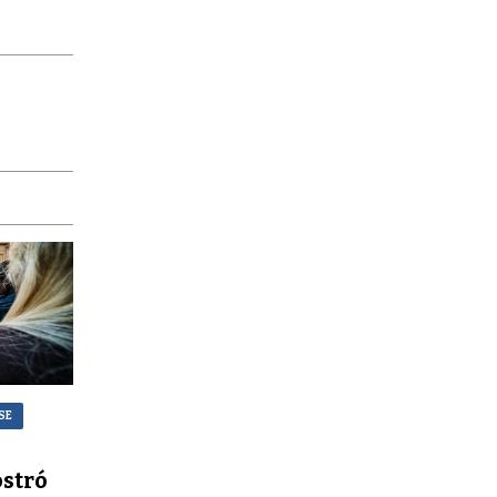
SE
stró