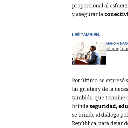
proporcional al esfuerz
y asegurar la
conectiv
LEÉ TAMBIÉN:
MANO A MAN
El ping po
Por último, se expresó s
las grietas y de la nec
también, que termine c
brinde
seguridad,
edu
se brinde al diálogo po
República, para dejar d